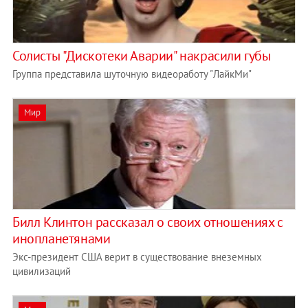
Солисты "Дискотеки Аварии" накрасили губы
Группа представила шуточную видеоработу "ЛайкМи"
Мир
Билл Клинтон рассказал о своих отношениях с
инопланетянами
Экс-президент США верит в существование внеземных
цивилизаций