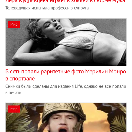
Лера Кудрявцева играет в хоккей в форме мужа
Телеведущая испытала профессию супруга
Мир
В сеть попали раритетные фото Мэрилин Монро
в спортзале
Снимки были сделаны для издания Life, однако не все попали
в печать
Мир