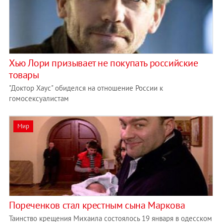
Хью Лори призывает не покупать российские
товары
"Доктор Хаус" обиделся на отношение России к
гомосексуалистам
Мир
Пореченков стал крестным сына Маркова
Таинство крещения Михаила состоялось 19 января в одесском