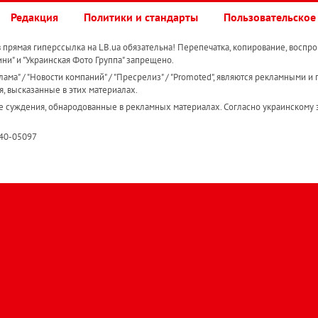
Редакция
Политики и стандарты
Пользовательское
прямая гиперссылка на LB.ua обязательна! Перепечатка, копирование, воспро
ини" и "Украинская Фото Группа" запрещено.
ама" / "Новости компаний" / "Пресрелиз" / "Promoted", являются рекламными и 
я, высказанные в этих материалах.
е суждения, обнародованные в рекламных материалах. Согласно украинскому з
R40-05097