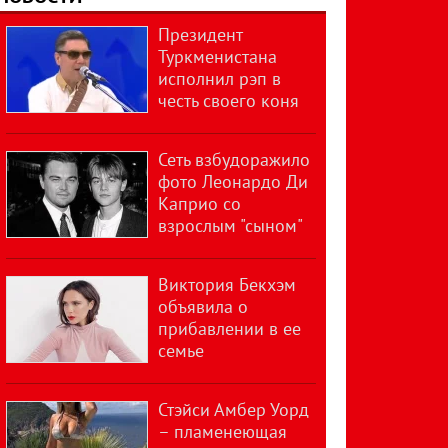
Президент
Туркменистана
исполнил рэп в
честь своего коня
Сеть взбудоражило
фото Леонардо Ди
Каприо со
взрослым "сыном"
Виктория Бекхэм
объявила о
прибавлении в ее
семье
Стэйси Амбер Уорд
– пламенеющая