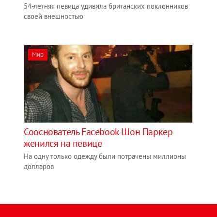
54-летняя певица удивила британских поклонников
своей внешностью
Мир
Сооснователь Facebook Шон Паркер
женился на певице
На одну только одежду были потрачены миллионы
долларов