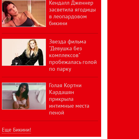
Кендалл Дженнер
засветила ягодицы
в леопардовом
бикини
Звезда фильма
"Девушка без
комплексов"
пробежалась голой
по парку
Голая Кортни
Кардашян
прикрыла
интимные места
пеной
Еще Бикини!