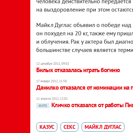
человека действительно передается
на выздоровление при этом остаютс
Майкл Дуглас объявил о победе над 
он похудел на 20 кг, также ему при
и облучения. Рак у актера был диагн
большинстве случаев является терм
12 декабря 2011, 09:02
Билык отказалась играть богиню
17 января 2012, 11:58
Данилко отказался от номинации на
11 апреля 2012, 12:02
Кличко отказался от работы Пи
ФОТО
КАЗУС
СЕКС
МАЙКЛ ДУГЛАС