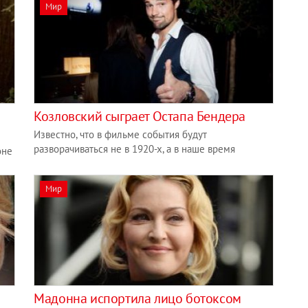
Мир
Козловский сыграет Остапа Бендера
Известно, что в фильме события будут
разворачиваться не в 1920-х, а в наше время
оне
Мир
Мадонна испортила лицо ботоксом