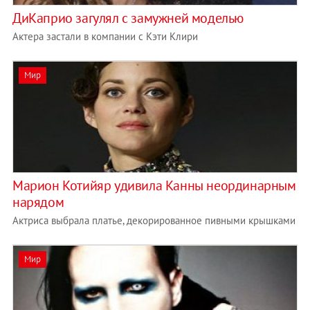
ДиКаприо загулял с замужней моделью
Актера застали в компании с Кэти Клири
Мир
Марион Котийяр удивила Канны неординарным
нарядом
Актриса выбрала платье, декорированное пивными крышками
Мир