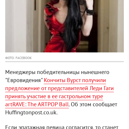
ФОТО: FACEBOOK
Менеджеры победительницы нынешнего
"Евровидения"
Кончиты Вурст получили
предложение от представителей Леди Гаги
принять участие в ее гастрольном туре
artRAVE: The ARTPOP Ball
. Об этом сообщает
Huffingtonpost.co.uk.
Если эпатажная певица согласится, то станет