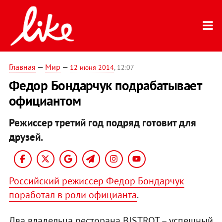
Главная
—
Мир
—
12 июня 2014
, 12:07
Федор Бондарчук подрабатывает
официантом
Режиссер третий год подряд готовит для
друзей.
Российский режиссер Федор Бондарчук
поработал в роли официанта
.
Два владельца ресторана BISTROT – успешный