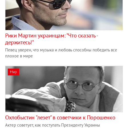
Рики Мартин украинцам: "Что сказать -
держитесь!"
Певец уверен, что музыка и любовь способны победить все
плохое в мире
Мир
Охлобыстин "лезет" в советчики к Порошенко
Актер советует, как поступать Президенту Украины