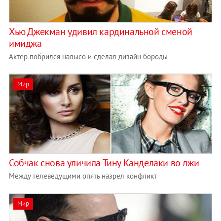
Хью Джекман удивил кардинальной сменой
имиджа
Актер побрился налысо и сделал дизайн бороды
Мир
Собчак снова уличила Тину Канделаки во лжи
Между телеведущими опять назрел конфликт
Мир