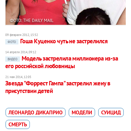
ФОТО: THE DAILY MAIL
09 февраля 2012, 15:52
Гоша Куценко чуть не застрелился
ФОТО
14 апреля 2014, 09:12
Модель застрелила миллионера из-за
ВИДЕО
его российской любовницы
21 мая 2014, 12:05
Звезда "Форрест Гампа" застрелил жену в
присутствии детей
ЛЕОНАРДО ДИКАПРИО
МОДЕЛИ
СУИЦИД
СМЕРТЬ