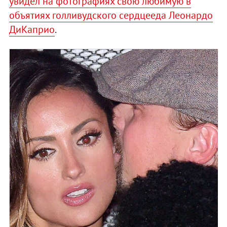
увидел на фотографиях свою любимую в
объятиях голливудского сердцееда Леонардо
ДиКаприо
.