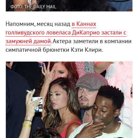
ФОТО: THE DAILY MAIL
Напомним, месяц назад
в Каннах
голливудского ловеласа ДиКаприо застали с
замужней дамой
. Актера заметили в компании
симпатичной брюнетки Кэти Клири.