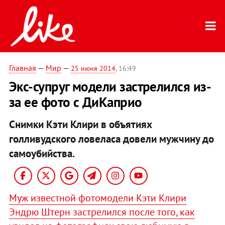
Главная
—
Мир
—
25 июня 2014
, 16:49
Экс-супруг модели застрелился из-
за ее фото с ДиКаприо
Снимки Кэти Клири в объятиях
голливудского ловеласа довели мужчину до
самоубийства.
Муж известной фотомодели Кэти Клири
Эндрю Штерн застрелился после того, как