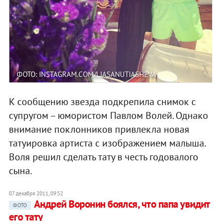
ФОТО: INSTAGRAM.COM/LIASANUTIASHEVA
К сообщению звезда подкрепила снимок с
супругом – юмористом Павлом Волей. Однако
внимание поклонников привлекла новая
татуировка артиста с изображением малыша.
Воля решил сделать тату в честь годовалого
сына.
07 декабря 2011, 09:52
Андрей Воронин боялся, что папа увидит
ФОТО
его тату