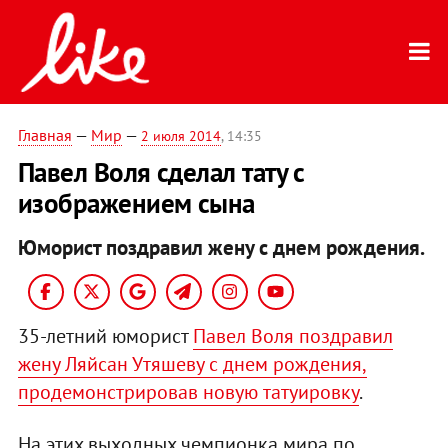
Главная
—
Мир
—
2 июля 2014
, 14:35
Павел Воля сделал тату с
изображением сына
Юморист поздравил жену с днем рождения.
35-летний юморист
Павел Воля поздравил
жену Ляйсан Утяшеву с днем рождения,
продемонстрировав новую татуировку
.
На этих выходных чемпионка мира по