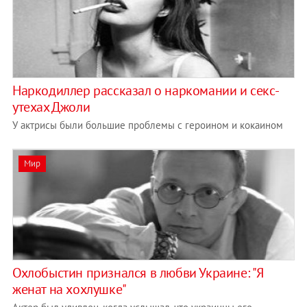
Наркодиллер рассказал о наркомании и секс-
утехах Джоли
У актрисы были большие проблемы с героином и кокаином
Мир
Охлобыстин признался в любви Украине: "Я
женат на хохлушке"