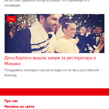
Актер был удивлен, когда услышал, что украинцы его
ненавидят
Мир
Дочь Крутого вышла замуж за ресторатора в
Монако
Поздравить молодых съехался едва ли не весь российский
бомонд
Про нас
Реклама на сайте