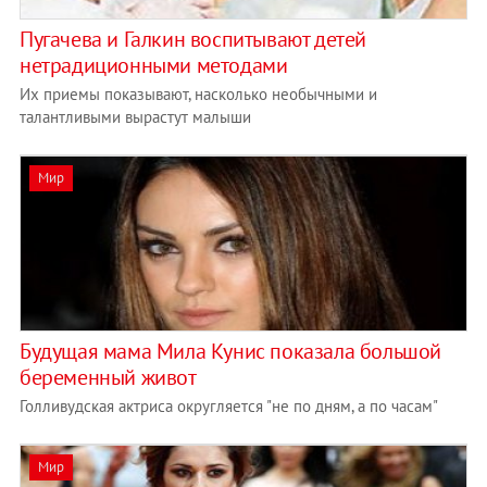
Пугачева и Галкин воспитывают детей
нетрадиционными методами
Их приемы показывают, насколько необычными и
талантливыми вырастут малыши
Мир
Будущая мама Мила Кунис показала большой
беременный живот
Голливудская актриса округляется "не по дням, а по часам"
Мир