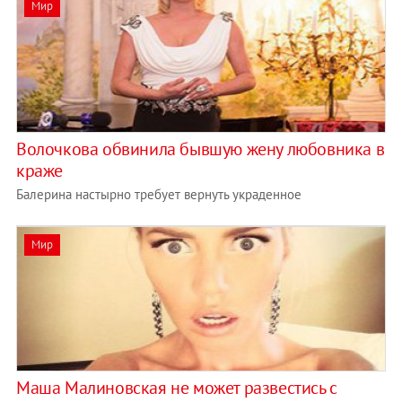
Мир
Волочкова обвинила бывшую жену любовника в
краже
Балерина настырно требует вернуть украденное
Мир
Маша Малиновская не может развестись с