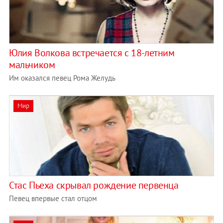
Юлия Волкова встречается с 18-летним
мальчиком
Им оказался певец Рома Желудь
Мир
Стас Пьеха скрывал рождение первенца
Певец впервые стал отцом