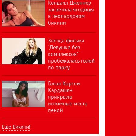
Кендалл Дженнер
засветила ягодицы
в леопардовом
бикини
Звезда фильма
"Девушка без
комплексов"
пробежалась голой
по парку
Голая Кортни
Кардашян
прикрыла
интимные места
пеной
Еще Бикини!