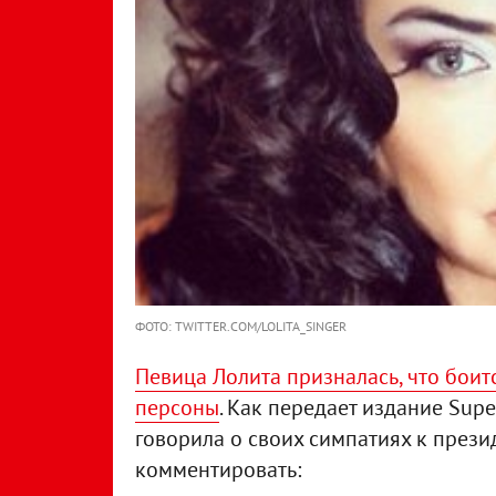
ФОТО: TWITTER.COM/LOLITA_SINGER
Певица Лолита призналась, что боит
персоны
. Как передает издание Supe
говорила о своих симпатиях к презид
комментировать: