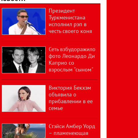
Президент
Туркменистана
исполнил рэп в
честь своего коня
Сеть взбудоражило
фото Леонардо Ди
Каприо со
взрослым "сыном"
Виктория Бекхэм
объявила о
прибавлении в ее
семье
Стэйси Амбер Уорд
– пламенеющая