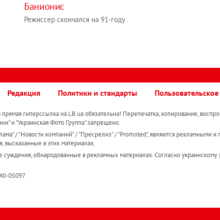
Банионис
Режиссер скончался на 91-году
Редакция
Политики и стандарты
Пользовательское
прямая гиперссылка на LB.ua обязательна! Перепечатка, копирование, воспро
ини" и "Украинская Фото Группа" запрещено.
ама" / "Новости компаний" / "Пресрелиз" / "Promoted", являются рекламными и 
я, высказанные в этих материалах.
е суждения, обнародованные в рекламных материалах. Согласно украинскому з
R40-05097