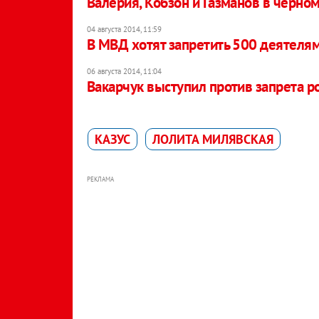
Валерия, Кобзон и Газманов в черном
04 августа 2014, 11:59
В МВД хотят запретить 500 деятелям
06 августа 2014, 11:04
Вакарчук выступил против запрета р
КАЗУС
ЛОЛИТА МИЛЯВСКАЯ
РЕКЛАМА