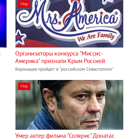
Мир
и
Организаторы конкурса "Миссис-
Америка" признали Крым Россией
Коронация пройдет в "российском Севастополе"
Мир
Умер актер фильма "Солярис" Донатас