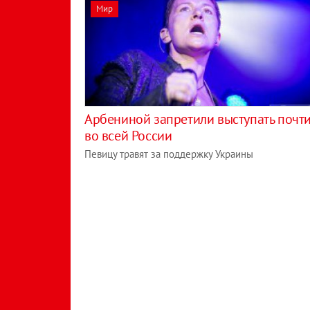
Мир
Арбениной запретили выступать почт
во всей России
Певицу травят за поддержку Украины