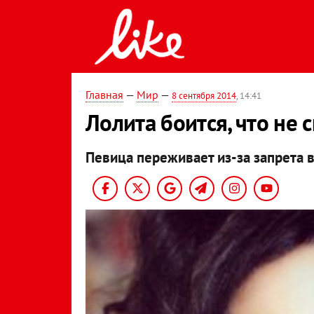
Главная
—
Мир
—
8 сентября 2014
, 14:41
Лолита боится, что не 
Певица переживает из-за запрета в