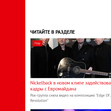
ЧИТАЙТЕ В РАЗДЕЛЕ
Мир
Nickelback в новом клипе задействов
кадры с Евромайдана
Рок-группа сняла видео на композицию "Edge Of 
Revolution"