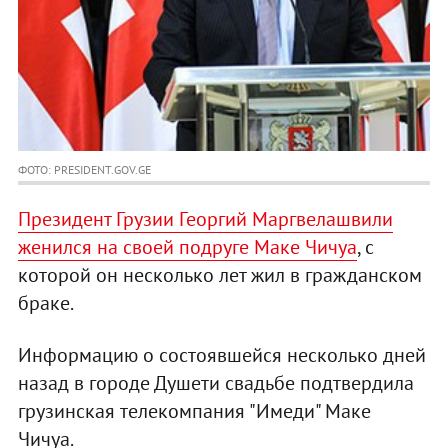
ФОТО: PRESIDENT.GOV.GE
Президент Грузии Георгий Маргвелашвили
женился на своей подруге Маке Чичуа
, с
которой он несколько лет жил в гражданском
браке.
Информацию о состоявшейся несколько дней
назад в городе Душети свадьбе подтвердила
грузинская телекомпания "Имеди" Маке
Чичуа.