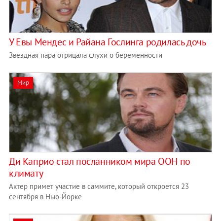
У Евы Мендес и Райана Гослинга родилась дочь
Звездная пара отрицала слухи о беременности
Мир
Ди Каприо стал посланником мира ООН по
климату
Актер примет участие в саммите, который откроется 23
сентября в Нью-Йорке