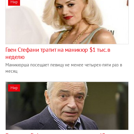
Мир
Гвен Стефани тратит на маникюр $1 тыс. в
неделю
Маникюрша посещает певицу не менее четырех-пяти раз в
месяц
Мир