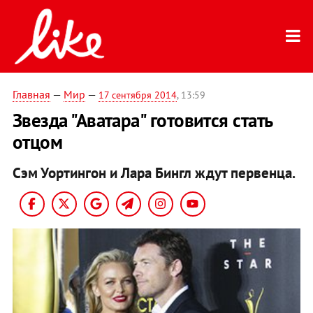
Главная
—
Мир
—
17 сентября 2014
, 13:59
Звезда "Аватара" готовится стать
отцом
Сэм Уортингон и Лара Бингл ждут первенца.