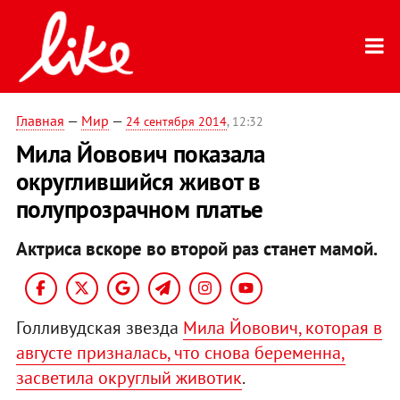
Главная
—
Мир
—
24 сентября 2014
, 12:32
Мила Йовович показала
округлившийся живот в
полупрозрачном платье
Актриса вскоре во второй раз станет мамой.
Голливудская звезда
Мила Йовович, которая в
августе призналась, что снова беременна,
засветила округлый животик
.