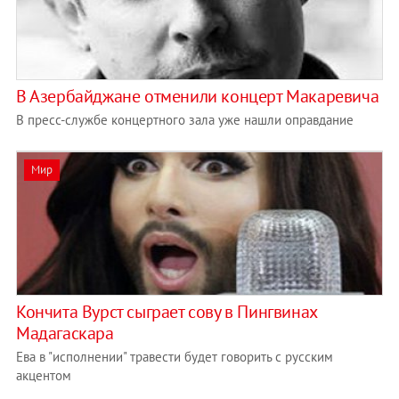
В Азербайджане отменили концерт Макаревича
В пресс-службе концертного зала уже нашли оправдание
Мир
Кончита Вурст сыграет сову в Пингвинах
Мадагаскара
Ева в "исполнении" травести будет говорить с русским
акцентом