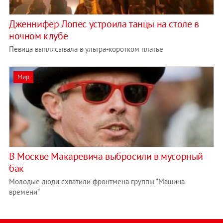
Дженнифер Лопес устроила танцы на столе в
ночном клубе
Певица выплясывала в ультра-коротком платье
Мир
В Москве Макаревича выбросили в мусорный
бак
Молодые люди схватили фронтмена группы "Машина
времени"