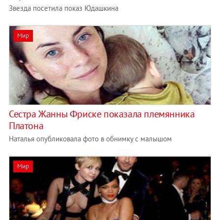
Звезда посетила показ Юдашкина
Мир
Сестра Жанны Фриске показала племянника
Платона
Наталья опубликовала фото в обнимку с малышом
Мир