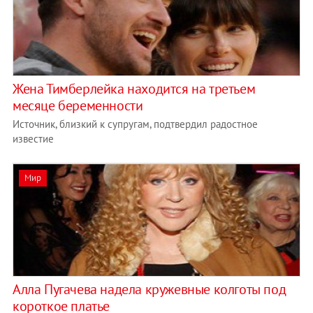
Жена Тимберлейка находится на третьем
месяце беременности
Источник, близкий к супругам, подтвердил радостное
известие
Мир
Алла Пугачева надела кружевные колготы под
короткое платье