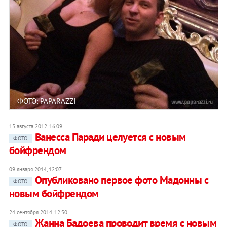
ФОТО: PAPARAZZI
15 августа 2012, 16:09
Ванесса Паради целуется с новым
ФОТО
бойфрендом
09 января 2014, 12:07
Опубликовано первое фото Мадонны с
ФОТО
новым бойфрендом
24 сентября 2014, 12:50
Жанна Бадоева проводит время с новым
ФОТО