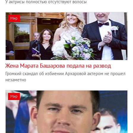
У актрисы полностью отсутствуют волосы
Мир
Жена Марата Башарова подала на развод
Громкий скандал об избиении Архаровой актером не прошел
незаметно
Мир