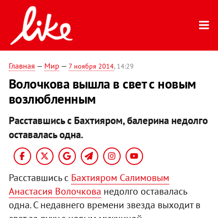
Главная
—
Мир
—
7 ноября 2014
, 14:29
Волочкова вышла в свет с новым
возлюбленным
Расставшись с Бахтияром, балерина недолго
оставалась одна.
Расставшись с
Бахтияром Салимовым
Анастасия Волочкова
недолго оставалась
одна. С недавнего времени звезда выходит в