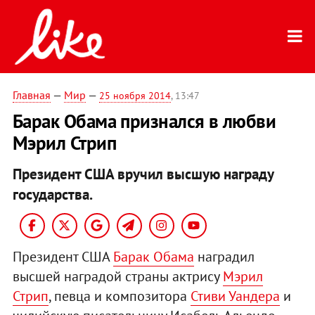
Главная
—
Мир
—
25 ноября 2014
, 13:47
Барак Обама признался в любви
Мэрил Стрип
Президент США вручил высшую награду
государства.
Президент США
Барак Обама
наградил
высшей наградой страны актрису
Мэрил
Стрип
, певца и композитора
Стиви Уандера
и