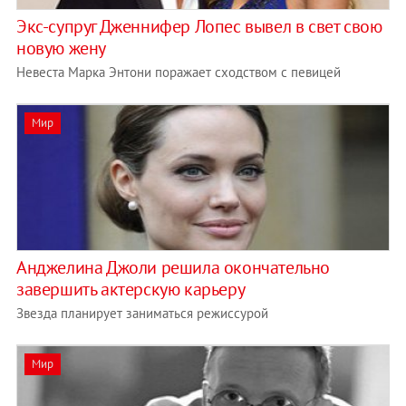
Экс-супруг Дженнифер Лопес вывел в свет свою
новую жену
Невеста Марка Энтони поражает сходством с певицей
Мир
Анджелина Джоли решила окончательно
завершить актерскую карьеру
Звезда планирует заниматься режиссурой
Мир