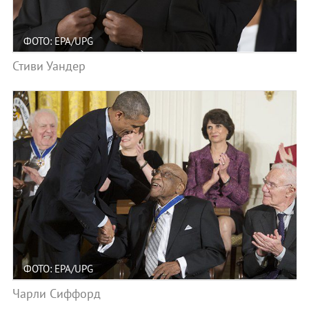
ФОТО: EPA/UPG
Стиви Уандер
ФОТО: EPA/UPG
Чарли Сиффорд