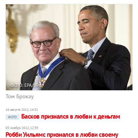
ФОТО: EPA/UPG
Том Брокау
16 августа 2012, 14:32
Басков признался в любви к деньгам
ФОТО
05 ноября 2012, 12:39
Робби Уильямс признался в любви своему