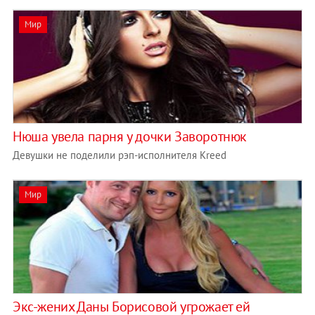
Мир
Нюша увела парня у дочки Заворотнюк
Девушки не поделили рэп-исполнителя Kreed
Мир
Экс-жених Даны Борисовой угрожает ей