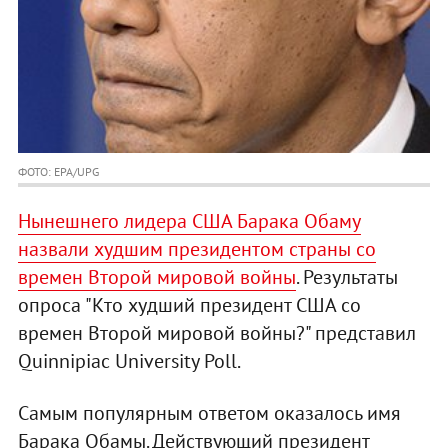
ФОТО: EPA/UPG
Нынешнего лидера США Барака Обаму
назвали худшим президентом страны со
времен Второй мировой войны
. Результаты
опроса "Кто худший президент США со
времен Второй мировой войны?" представил
Quinnipiac University Poll.
Самым популярным ответом оказалось имя
Барака Обамы. Действующий президент