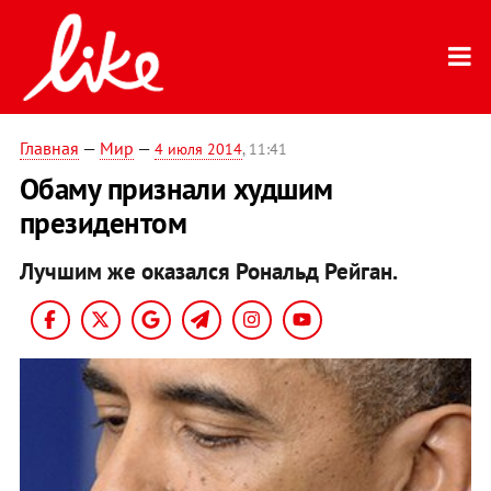
Главная
—
Мир
—
4 июля 2014
, 11:41
Обаму признали худшим
президентом
Лучшим же оказался Рональд Рейган.