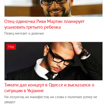
Отец-одиночка Рики Мартин планирует
усыновить третьего ребенка
Певец мечтает о девочке
Мир
Тимати дал концерт в Одессе и высказался о
ситуации в Украине
Ни лозунгов, ни манифестов, ни слова о политике рэпер не
увидел