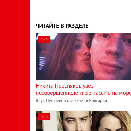
ЧИТАЙТЕ В РАЗДЕЛЕ
Мир
Никита Пресняков увез
несовершеннолетнюю пассию на мор
Внук Пугачевой отдыхает в Болгарии
Мир