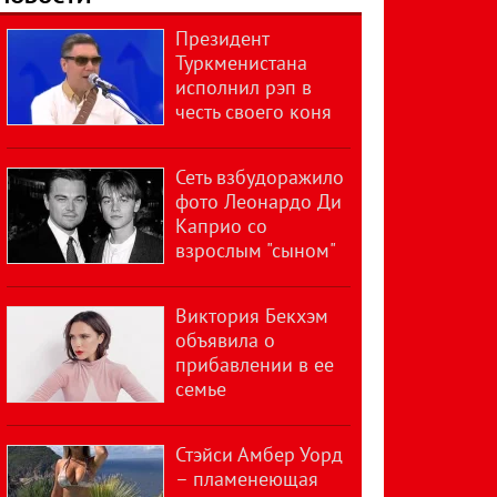
Президент
Туркменистана
исполнил рэп в
честь своего коня
Сеть взбудоражило
фото Леонардо Ди
Каприо со
взрослым "сыном"
Виктория Бекхэм
объявила о
прибавлении в ее
семье
Стэйси Амбер Уорд
– пламенеющая