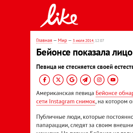
Главная
—
Мир
—
3 июля 2014
, 12:07
Бейонсе показала лицо
Певица не стесняется своей естест
Американская певица
Бейонсе обна
сети Instagram снимок
, на котором 
Публичные люди, которые постоянн
папарацции, следят за своим внешни