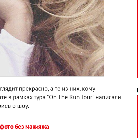
лядит прекрасно, а те из них, кому
те в рамках тура "On The Run Tour" написали
иев о шоу.
 фото без макияжа