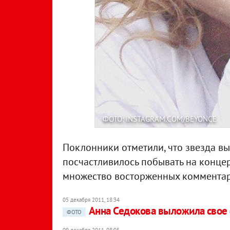
ФОТО: INSTAGRAM.COM/BEYONCE
Поклонники отметили, что звезда выг
посчастливилось побывать на концер
множество восторженных комментар
05 декабря 2011, 18:34
Анна Седокова выложила свое
ФОТО
09 декабря 2011, 08:05