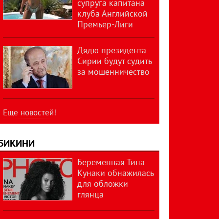
супруга капитана
клуба Английской
Премьер-Лиги
Дядю президента
Сирии будут судить
за мошенничество
Еще новостей!
БИКИНИ
Беременная Тина
Кунаки обнажилась
для обложки
глянца