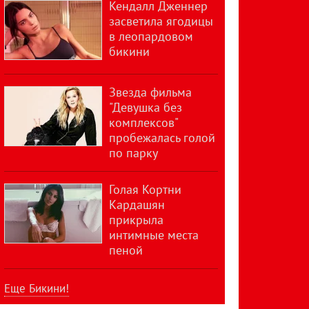
Кендалл Дженнер
засветила ягодицы
в леопардовом
бикини
Звезда фильма
"Девушка без
комплексов"
пробежалась голой
по парку
Голая Кортни
Кардашян
прикрыла
интимные места
пеной
Еще Бикини!