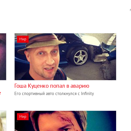
Мир
Гоша Куценко попал в аварию
е
Его спортивный авто столкнулся с Infinity
Мир