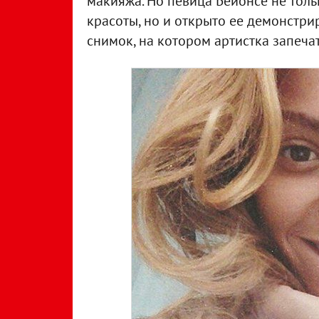
макияжа. Но певица Бейонсе не толь
красоты, но и открыто ее демонстрир
снимок, на котором артистка запеча