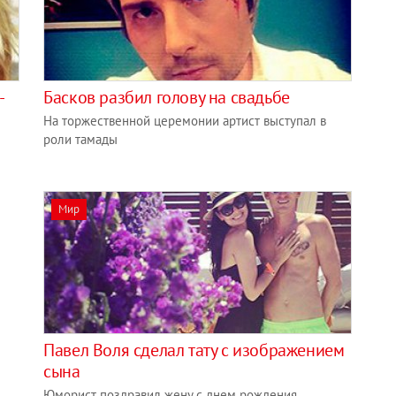
-
Басков разбил голову на свадьбе
На торжественной церемонии артист выступал в
роли тамады
Мир
Павел Воля сделал тату с изображением
сына
Юморист поздравил жену с днем рождения