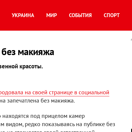
УКРАИНА
МИР
СОБЫТИЯ
СПОРТ
 без макияжа
венной красоты.
родовала на своей странице в социальной
она запечатлена без макияжа.
о находятся под прицелом камер
м видом, редко показываясь на публике без