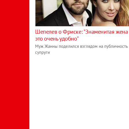
Шепелев о Фриске: "Знаменитая жена 
это очень удобно"
Муж Жанны поделился взглядом на публичность
супруги