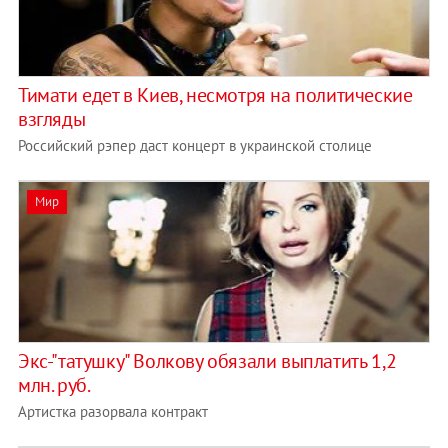
Тимати едет в Киев, несмотря на политические
взгляды
Российский рэпер даст концерт в украинской столице
Мир
Экс-"татушку" Волкову обязали выплатить 1,2
млн. руб.
Артистка разорвала контракт