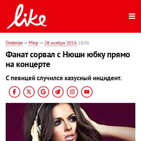
Главная
—
Мир
—
28 ноября 2014
, 10:56
Фанат сорвал с Нюши юбку прямо
на концерте
С певицей случился казусный инцидент.