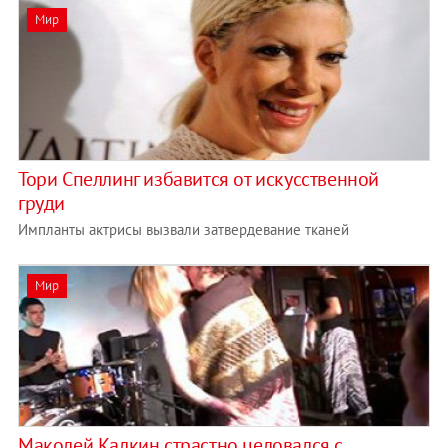
Мир
Тори Спеллинг избавится от искусственной
груди
Импланты актрисы вызвали затвердевание тканей
Мир
Маколей Калкин страстно целовался с