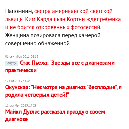
Напомним,
сестра американской светской
львицы Ким Кардашьян Кортни ждет ребенка
и не боится откровенных фотосессий
.
Женщина позировала перед камерой
совершенно обнаженной.
01 сентября 2011, 08:15
Стас Пьеха: "Звезды все с диагнозами
ФОТО
практически"
17 мая 2013, 14:43
Окунская: "Несмотря на диагноз "бесплодие", я
родила четверых детей!"
11 октября 2013, 17:29
Майкл Дуглас рассказал правду о своем
диагнозе