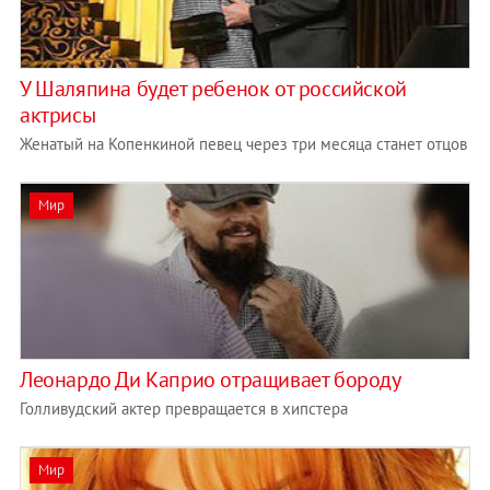
У Шаляпина будет ребенок от российской
актрисы
Женатый на Копенкиной певец через три месяца станет отцов
Мир
Леонардо Ди Каприо отращивает бороду
Голливудский актер превращается в хипстера
Мир