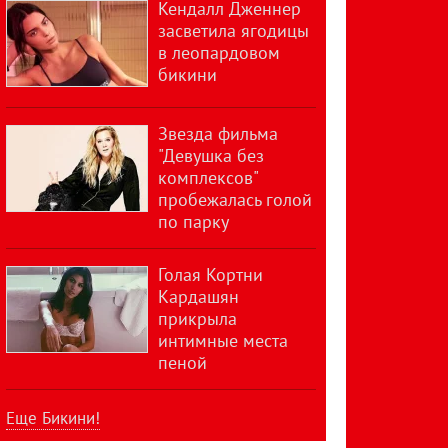
Кендалл Дженнер
засветила ягодицы
в леопардовом
бикини
Звезда фильма
"Девушка без
комплексов"
пробежалась голой
по парку
Голая Кортни
Кардашян
прикрыла
интимные места
пеной
Еще Бикини!