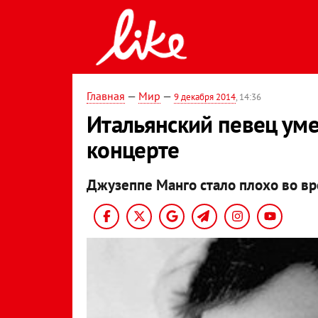
Главная
—
Мир
—
9 декабря 2014
, 14:36
Итальянский певец уме
концерте
Джузеппе Манго стало плохо во в