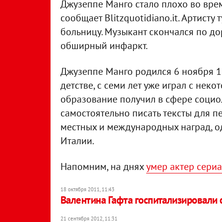
Джузеппе Манго стало плохо во врем
сообщает Blitzquotidiano.it. Артисту
больницу. Музыкант скончался по до
обширный инфаркт.
Джузеппе Манго родился 6 ноября 19
детстве, с семи лет уже играл с не
образование получил в сфере социоло
самостоятельно писать тексты для п
местных и международных наград, о
Италии.
Напомним, на днях
умер актер сериа
18 октября 2011, 11:43
Валентина Гафта госпитализировали 
21 сентября 2012, 11:31