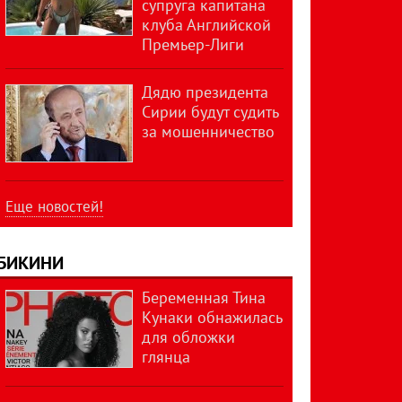
супруга капитана
клуба Английской
Премьер-Лиги
Дядю президента
Сирии будут судить
за мошенничество
Еще новостей!
БИКИНИ
Беременная Тина
Кунаки обнажилась
для обложки
глянца