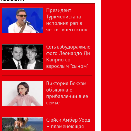
Президент
Туркменистана
исполнил рэп в
честь своего коня
Сеть взбудоражило
фото Леонардо Ди
Каприо со
взрослым "сыном"
Виктория Бекхэм
объявила о
прибавлении в ее
семье
Стэйси Амбер Уорд
– пламенеющая