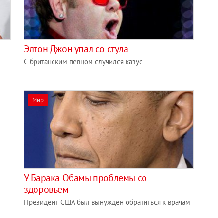
Элтон Джон упал со стула
С британским певцом случился казус
Мир
У Барака Обамы проблемы со
здоровьем
Президент США был вынужден обратиться к врачам