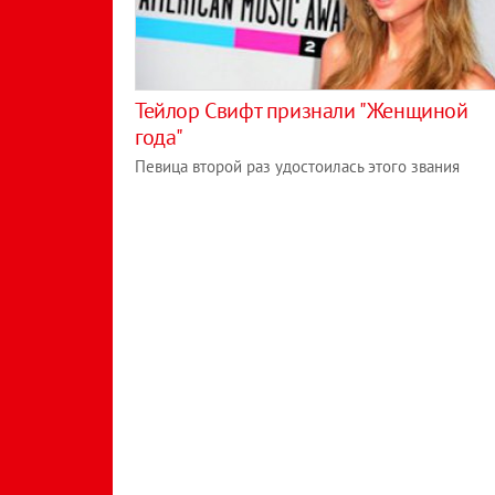
Тейлор Свифт признали "Женщиной
года"
Певица второй раз удостоилась этого звания