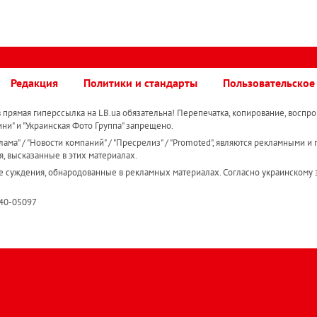
Редакция
Политики и стандарты
Пользовательское
прямая гиперссылка на LB.ua обязательна! Перепечатка, копирование, воспро
ини" и "Украинская Фото Группа" запрещено.
ама" / "Новости компаний" / "Пресрелиз" / "Promoted", являются рекламными и 
я, высказанные в этих материалах.
е суждения, обнародованные в рекламных материалах. Согласно украинскому з
R40-05097