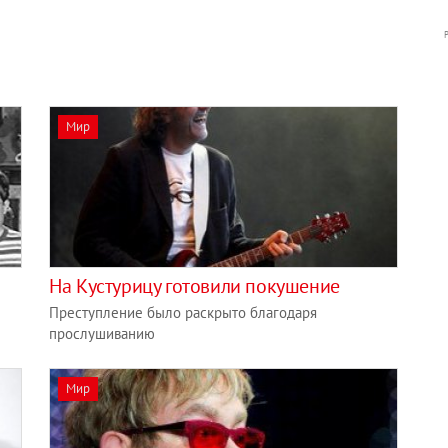
Мир
На Кустурицу готовили покушение
Преступление было раскрыто благодаря
прослушиванию
Мир