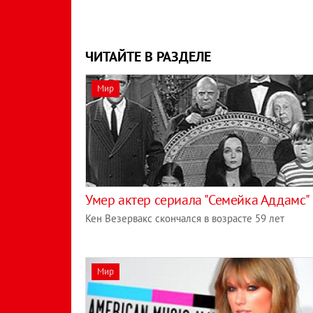
ЧИТАЙТЕ В РАЗДЕЛЕ
Мир
Умер актер сериала "Семейка Аддамс"
Кен Везервакс скончался в возрасте 59 лет
Мир