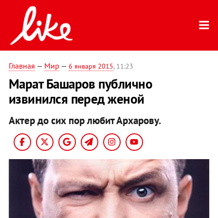
Главная
—
Мир
—
6 января 2015
, 11:23
Марат Башаров публично
извинился перед женой
Актер до сих пор любит Архарову.