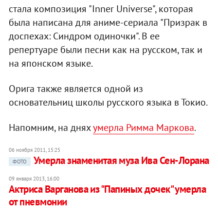
стала композиция "Inner Universe", которая
была написана для аниме-сериала "Призрак в
доспехах: Синдром одиночки". В ее
репертуаре были песни как на русском, так и
на японском языке.
Орига также является одной из
основательниц школы русского языка в Токио.
Напомним, на днях
умерла Римма Маркова
.
06 ноября 2011, 15:25
Умерла знаменитая муза Ива Сен-Лорана
ФОТО
09 января 2013, 16:00
Актриса Варганова из "Папиных дочек" умерла
от пневмонии