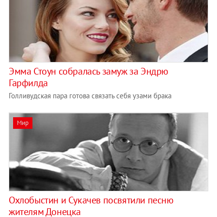
Эмма Стоун собралась замуж за Эндрю
Гарфилда
Голливудская пара готова связать себя узами брака
Мир
Охлобыстин и Сукачев посвятили песню
жителям Донецка