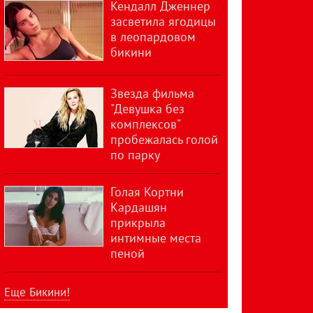
Кендалл Дженнер
засветила ягодицы
в леопардовом
бикини
Звезда фильма
"Девушка без
комплексов"
пробежалась голой
по парку
Голая Кортни
Кардашян
прикрыла
интимные места
пеной
Еще Бикини!