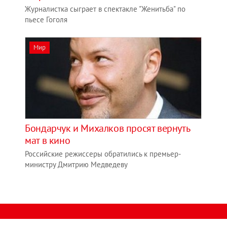
Журналистка сыграет в спектакле "Женитьба" по
пьесе Гоголя
Мир
Бондарчук и Михалков просят вернуть
мат в кино
Российские режиссеры обратились к премьер-
министру Дмитрию Медведеву