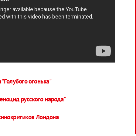
 "Голубого огонька"
геноцид русского народа"
кинокритиков Лондона