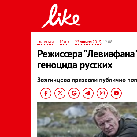
Главная
—
Мир
—
22 января 2015
, 12:08
Режиссера "Левиафана
геноцида русских
Звягинцева призвали публично поп