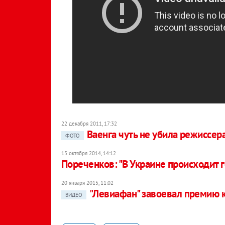
22 декабря 2011, 17:32
Ваенга чуть не убила режиссера
ФОТО
15 октября 2014, 14:12
Пореченков: "В Украине происходит 
20 января 2015, 11:02
"Левиафан" завоевал премию 
ВИДЕО