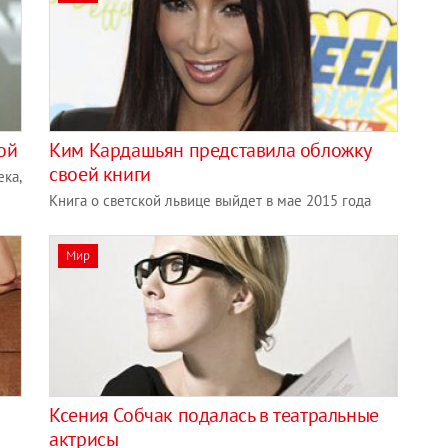
ой
Ким Кардашьян представила обложку
своей книги
ека,
Книга о светской львице выйдет в мае 2015 года
Мир
Ксения Собчак подалась в театральные
актрисы