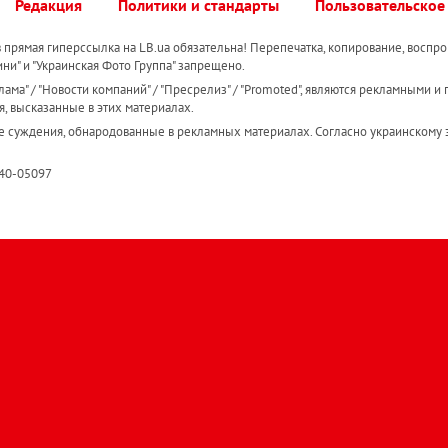
Редакция
Политики и стандарты
Пользовательское
прямая гиперссылка на LB.ua обязательна! Перепечатка, копирование, воспро
ини" и "Украинская Фото Группа" запрещено.
ама" / "Новости компаний" / "Пресрелиз" / "Promoted", являются рекламными и 
я, высказанные в этих материалах.
е суждения, обнародованные в рекламных материалах. Согласно украинскому з
R40-05097