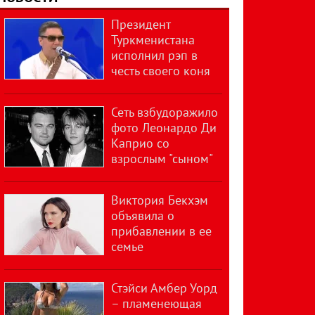
Президент
Туркменистана
исполнил рэп в
честь своего коня
Сеть взбудоражило
фото Леонардо Ди
Каприо со
взрослым "сыном"
Виктория Бекхэм
объявила о
прибавлении в ее
семье
Стэйси Амбер Уорд
– пламенеющая