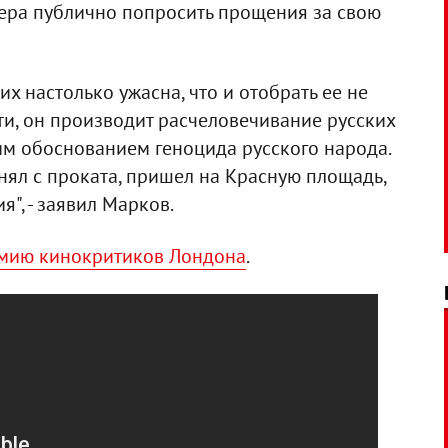
сера публично попросить прощения за свою
их настолько ужасна, что и отобрать ее не
сути, он производит расчеловечивание русских
им обоснованием геноцида русского народа.
снял с проката, пришел на Красную площадь,
", - заявил Марков.
емию кинокритиков Лондона
.