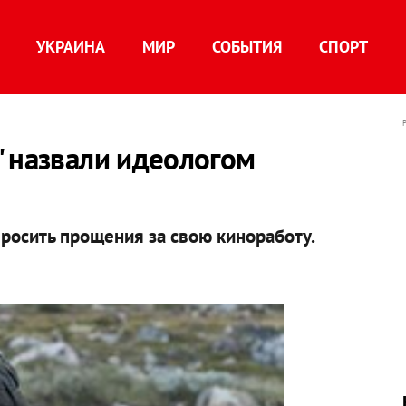
УКРАИНА
МИР
СОБЫТИЯ
СПОРТ
" назвали идеологом
росить прощения за свою киноработу.