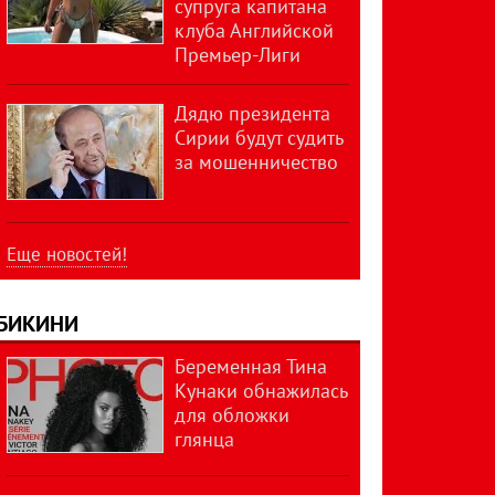
супруга капитана
клуба Английской
Премьер-Лиги
Дядю президента
Сирии будут судить
за мошенничество
Еще новостей!
БИКИНИ
Беременная Тина
Кунаки обнажилась
для обложки
глянца