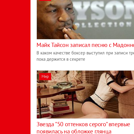
Майк Тайсон записал песню с Мадонн
В каком качестве боксер выступил при записи тр
пока держится в секрете
Мир
Звезда "50 оттенков серого" впервые
появилась на обложке глянца