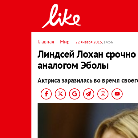
Главная
—
Мир
—
22 января 2015
, 14:56
Линдсей Лохан срочно 
аналогом Эболы
Актриса заразилась во время свое