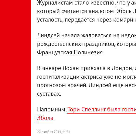
Журналистам стало известно, что у 
который считается аналогом Эболы. В
усталость, передается через комарин
Линдсей начала жаловаться на недо
рождественских праздников, которы
Французская Полинезия.
В январе Лохан приехала в Лондон, 
госпитализации актриса уже не могл
прогнозом врачей, Линдсей еще нес
суставах.
Напомним,
Тори Спеллинг была госп
Эбола
.
22 октября 2014, 11:21