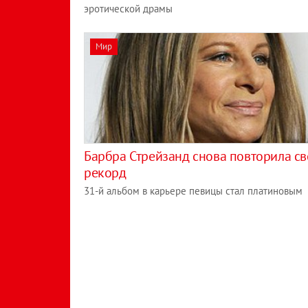
эротической драмы
Мир
Барбра Стрейзанд снова повторила с
рекорд
31-й альбом в карьере певицы стал платиновым