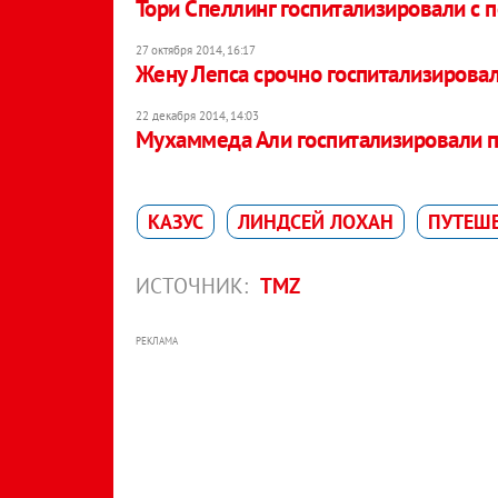
Тори Спеллинг госпитализировали с 
27 октября 2014, 16:17
Жену Лепса срочно госпитализирова
22 декабря 2014, 14:03
Мухаммеда Али госпитализировали п
КАЗУС
ЛИНДСЕЙ ЛОХАН
ПУТЕШ
ИСТОЧНИК:
TMZ
РЕКЛАМА