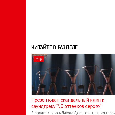
ЧИТАЙТЕ В РАЗДЕЛЕ
Мир
Презентован скандальный клип к
саундтреку "50 оттенков серого"
В ролике снялась Дакота Джонсон - главная геро