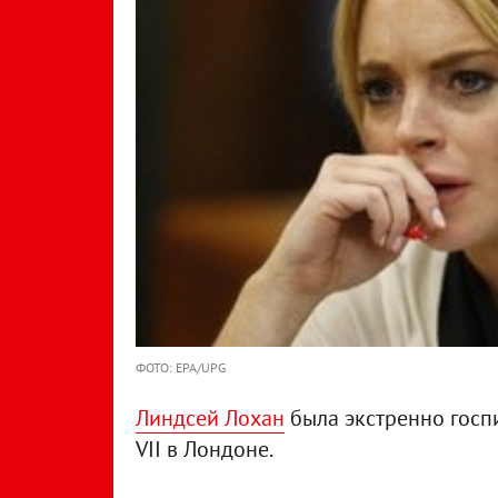
ФОТО: EPA/UPG
Линдсей Лохан
была экстренно госп
VII в Лондоне.