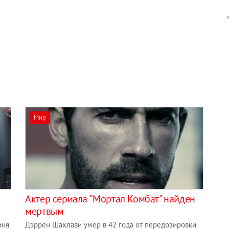
Мир
Актер сериала "Мортал Комбат" найден
мертвым
иня
Дэррен Шахлави умер в 42 года от передозировки