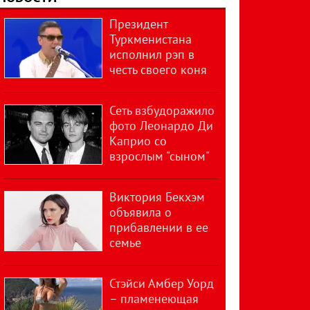
Президент
Туркменистана
исполнил рэп в
честь своего коня
Сеть взбудоражило
фото Леонардо Ди
Каприо со
взрослым "сыном"
Виктория Бекхэм
объявила о
прибавлении в ее
семье
Стэйси Амбер Уорд
– пламенеющая