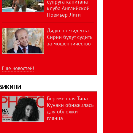
супруга капитана
клуба Английской
Премьер-Лиги
Дядю президента
Сирии будут судить
за мошенничество
Еще новостей!
БИКИНИ
Беременная Тина
Кунаки обнажилась
для обложки
глянца