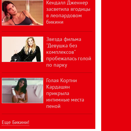
Кендалл Дженнер
засветила ягодицы
в леопардовом
бикини
Звезда фильма
"Девушка без
комплексов"
пробежалась голой
по парку
Голая Кортни
Кардашян
прикрыла
интимные места
пеной
Еще Бикини!