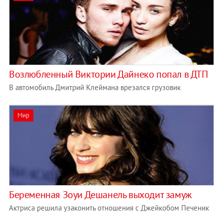
Возлюбленный Виктории Дайнеко попал в ДТП
В автомобиль Дмитрий Клеймана врезался грузовик
Мир
Беременная Зоуи Дешанель выходит замуж
Актриса решила узаконить отношения с Джейкобом Печеник