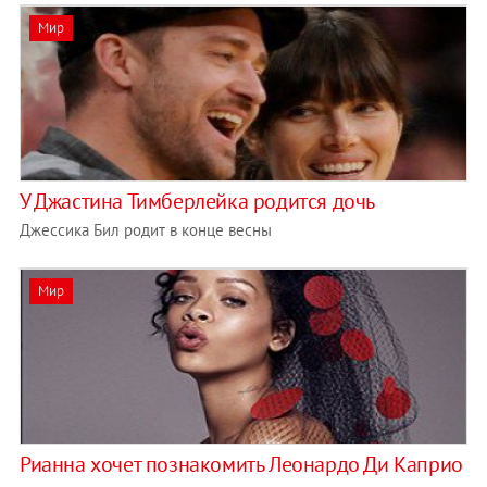
Мир
У Джастина Тимберлейка родится дочь
Джессика Бил родит в конце весны
Мир
Рианна хочет познакомить Леонардо Ди Каприо