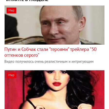
Мир
Путин и Собчак стали "героями" трейлера "50
оттенков серого"
Видео получилось очень реалистичным и интригующим
Мир