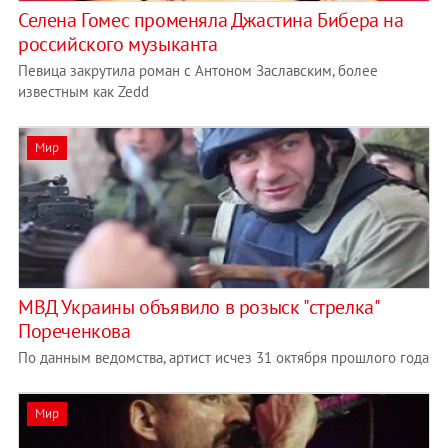
Селена Гомес променяла Джастина Бибера на
российского музыканта
Певица закрутила роман с Антоном Заславским, более
известным как Zedd
Мир
МВД Украины объявило в розыск "стрелка"
Пореченкова
По данным ведомства, артист исчез 31 октября прошлого года
Мир