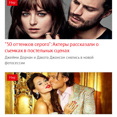
Мир
"50 оттенков серого": Актеры рассказали о
съемках в постельных сценах
Джейми Дорнан и Дакота Джонсон снялись в новой
фотосессии
Мир