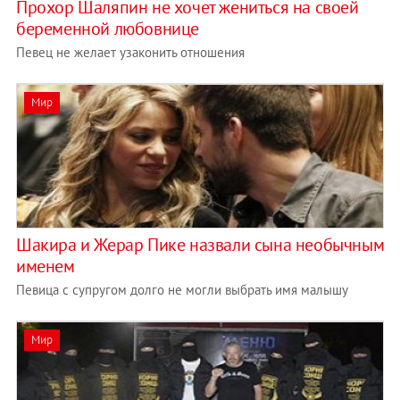
Прохор Шаляпин не хочет жениться на своей
беременной любовнице
Певец не желает узаконить отношения
Мир
Шакира и Жерар Пике назвали сына необычным
именем
Певица с супругом долго не могли выбрать имя малышу
Мир