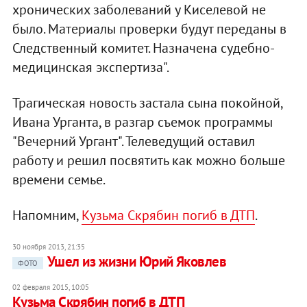
хронических заболеваний у Киселевой не
было. Материалы проверки будут переданы в
Следственный комитет. Назначена судебно-
медицинская экспертиза".
Трагическая новость застала сына покойной,
Ивана Урганта, в разгар съемок программы
"Вечерний Ургант". Телеведущий оставил
работу и решил посвятить как можно больше
времени семье.
Напомним,
Кузьма Скрябин погиб в ДТП
.
30 ноября 2013, 21:35
Ушел из жизни Юрий Яковлев
ФОТО
02 февраля 2015, 10:05
Кузьма Скрябин погиб в ДТП