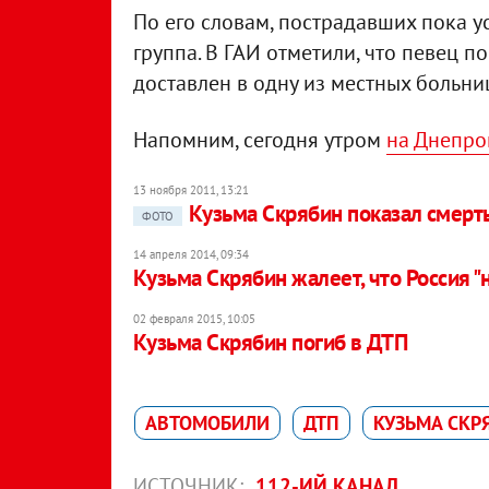
По его словам, пострадавших пока у
группа. В ГАИ отметили, что певец п
доставлен в одну из местных больни
Напомним, сегодня утром
на Днепро
13 ноября 2011, 13:21
Кузьма Скрябин показал смерт
ФОТО
14 апреля 2014, 09:34
Кузьма Скрябин жалеет, что Россия "
02 февраля 2015, 10:05
Кузьма Скрябин погиб в ДТП
АВТОМОБИЛИ
ДТП
КУЗЬМА СКР
ИСТОЧНИК:
112-ИЙ КАНАЛ