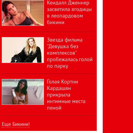
Кендалл Дженнер
засветила ягодицы
в леопардовом
бикини
Звезда фильма
"Девушка без
комплексов"
пробежалась голой
по парку
Голая Кортни
Кардашян
прикрыла
интимные места
пеной
Еще Бикини!