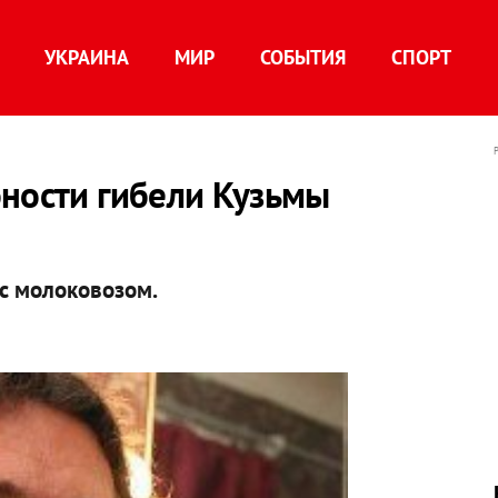
УКРАИНА
МИР
СОБЫТИЯ
СПОРТ
бности гибели Кузьмы
с молоковозом.