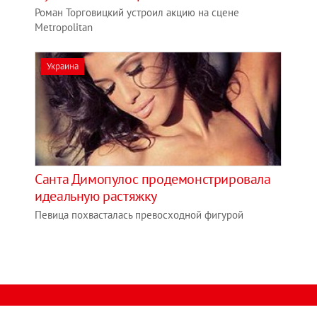
Роман Торговицкий устроил акцию на сцене
Metropolitan
Украина
Санта Димопулос продемонстрировала
идеальную растяжку
Певица похвасталась превосходной фигурой