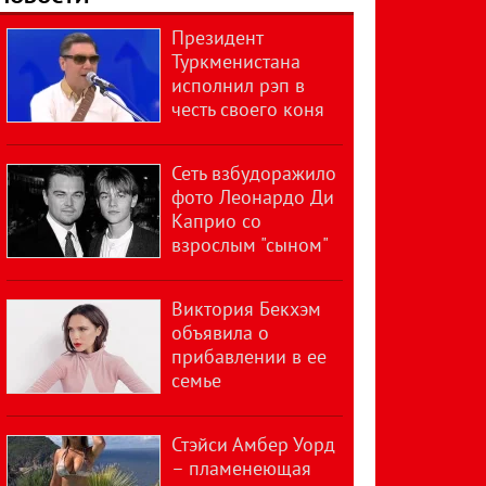
Президент
Туркменистана
исполнил рэп в
честь своего коня
Сеть взбудоражило
фото Леонардо Ди
Каприо со
взрослым "сыном"
Виктория Бекхэм
объявила о
прибавлении в ее
семье
Стэйси Амбер Уорд
– пламенеющая