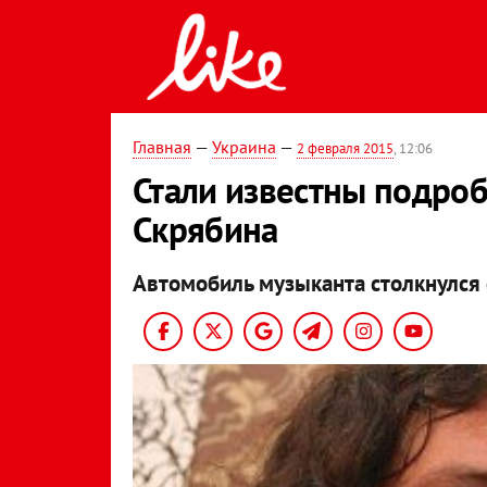
Главная
—
Украина
—
2 февраля 2015
, 12:06
Стали известны подро
Скрябина
Автомобиль музыканта столкнулся 