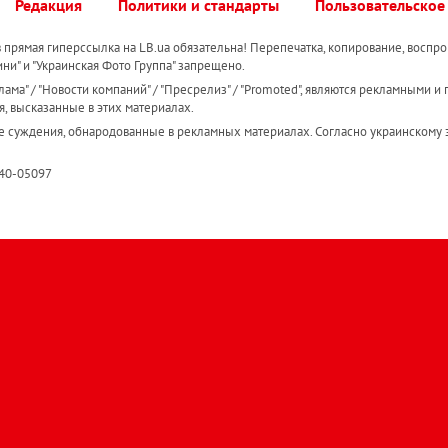
Редакция
Политики и стандарты
Пользовательское
прямая гиперссылка на LB.ua обязательна! Перепечатка, копирование, воспро
ини" и "Украинская Фото Группа" запрещено.
ама" / "Новости компаний" / "Пресрелиз" / "Promoted", являются рекламными и 
я, высказанные в этих материалах.
е суждения, обнародованные в рекламных материалах. Согласно украинскому з
R40-05097