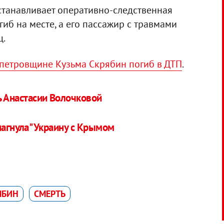
станавливает оперативно-следственная
огиб на месте, а его пассажир с травмами
ц.
петровщине Кузьма Скрябин погиб в ДТП
.
ь Анастасии Волочковой
нагнула" Украину с Крымом
ЯБИН
СМЕРТЬ