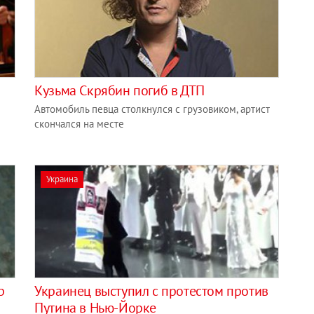
Кузьма Скрябин погиб в ДТП
Автомобиль певца столкнулся с грузовиком, артист
скончался на месте
Украина
р
Украинец выступил с протестом против
Путина в Нью-Йорке