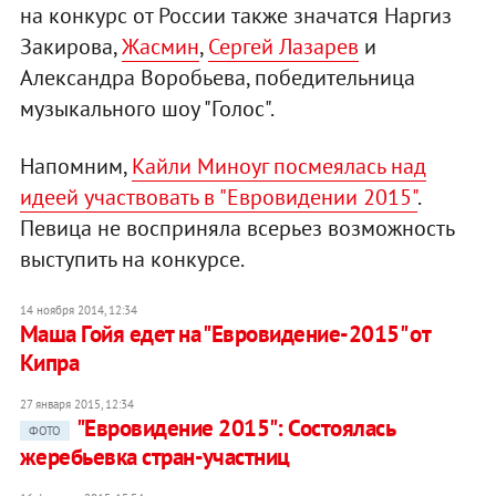
на конкурс от России также значатся Наргиз
Закирова,
Жасмин
,
Сергей Лазарев
и
Александра Воробьева, победительница
музыкального шоу "Голос".
Напомним,
Кайли Миноуг посмеялась над
идеей участвовать в "Евровидении 2015"
.
Певица не восприняла всерьез возможность
выступить на конкурсе.
14 ноября 2014, 12:34
Маша Гойя едет на "Евровидение-2015" от
Кипра
27 января 2015, 12:34
"Евровидение 2015": Состоялась
ФОТО
жеребьевка стран-участниц