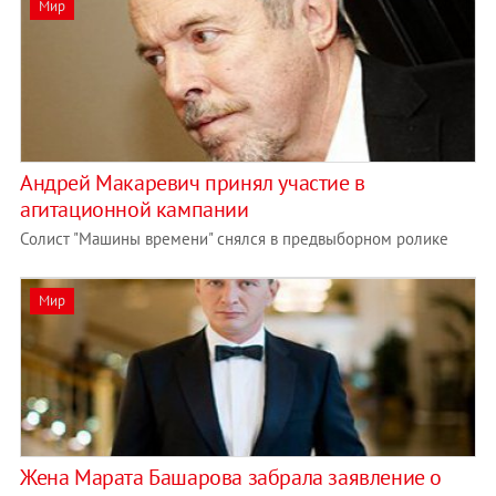
Мир
Андрей Макаревич принял участие в
агитационной кампании
Солист "Машины времени" снялся в предвыборном ролике
Мир
Жена Марата Башарова забрала заявление о