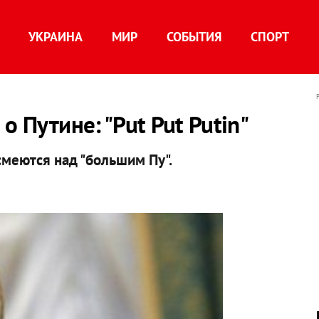
УКРАИНА
МИР
СОБЫТИЯ
СПОРТ
о Путине: "Put Put Putin"
меются над "большим Пу".