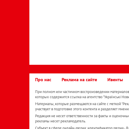
Про нас
Реклама на сайте
Ивенты
При полном или частичном воспроизведении материалов 
которых содержится ссылка на агентство "Українськi Нов
Материалы, которые размещаются на сайте с меткой "Рекл
участвует в подготовке этого контента и разделяет мнени
Редакция не несет ответственности за факты и оценочны
рекламы несет рекламодатель.
Субъект в сфере онлайн-медиа; идентификатор медиа - 