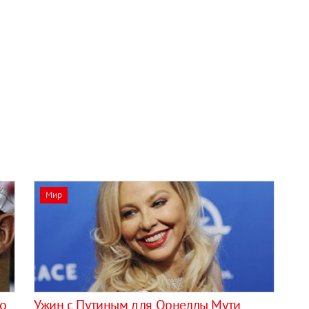
Мир
о
Ужин с Путиным для Орнеллы Мути