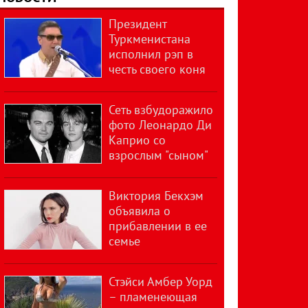
Президент
Туркменистана
исполнил рэп в
честь своего коня
Сеть взбудоражило
фото Леонардо Ди
Каприо со
взрослым "сыном"
Виктория Бекхэм
объявила о
прибавлении в ее
семье
Стэйси Амбер Уорд
– пламенеющая