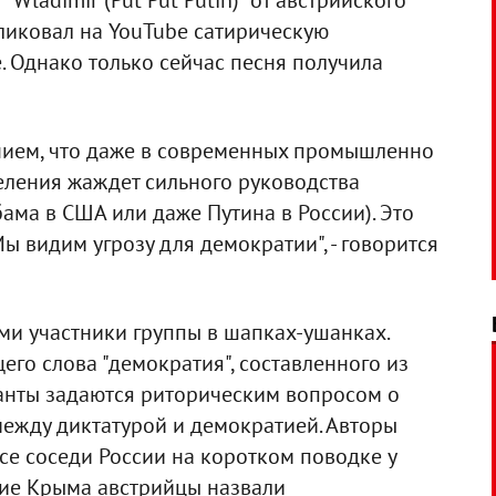
"Wladimir (Put Put Putin)" от австрийского
ликовал на YouTube сатирическую
. Однако только сейчас песня получила
ением, что даже в современных промышленно
еления жаждет сильного руководства
бама в США или даже Путина в России). Это
Мы видим угрозу для демократии", - говорится
ами участники группы в шапках-ушанках.
го слова "демократия", составленного из
канты задаются риторическим вопросом о
 между диктатурой и демократией. Авторы
се соседи России на коротком поводке у
ние Крыма австрийцы назвали