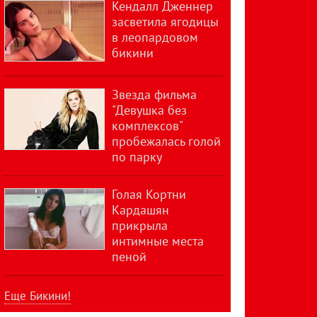
Кендалл Дженнер
засветила ягодицы
в леопардовом
бикини
Звезда фильма
"Девушка без
комплексов"
пробежалась голой
по парку
Голая Кортни
Кардашян
прикрыла
интимные места
пеной
Еще Бикини!