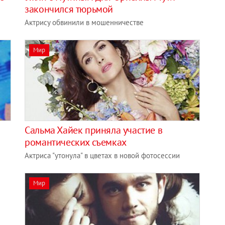
закончился тюрьмой
Актрису обвинили в мошенничестве
Мир
а
Сальма Хайек приняла участие в
романтических съемках
Актриса "утонула" в цветах в новой фотосессии
Мир