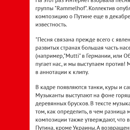
На этот раз Интернет взорвала песня 
группы "Rammelhof". Коллектив опуб
композицию о Путине еще в декабре
известность.
"Песня связана прежде всего с явл
развитых странах большая часть нас
(например,"Mutti" в Германии, или О
пугает нас, и мы выступаем против! 
в аннотации к клипу.
В кадре появляются танки, куры и с
Музыканты выступают на фоне горяще
деревянных брусков. В тексте музы
том, как определить, в чем разница
композиции также утверждают, что в
Путина, кроме Украины. А возвраще