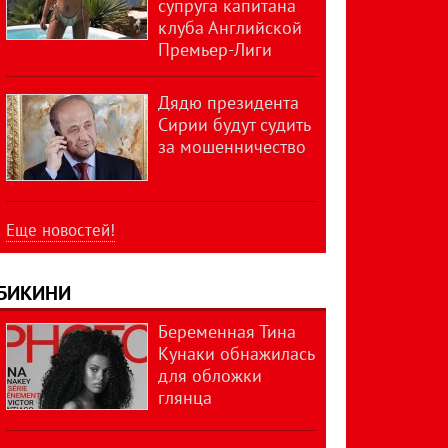
супруга капитана
клуба Английской
Премьер-Лиги
Дядю президента
Сирии будут судить
за мошенничество
Еще новостей!
БИКИНИ
Беременная Тина
Кунаки обнажилась
для обложки
глянца