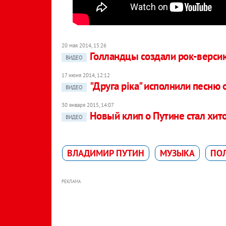
20 мая 2014, 15:26
Голландцы создали рок-версию
ВИДЕО
17 июня 2014, 12:12
"Друга рiка" исполнили песню 
ВИДЕО
30 января 2015, 14:07
Новый клип о Путине стал хит
ВИДЕО
ВЛАДИМИР ПУТИН
МУЗЫКА
ПО
РЕКЛАМА