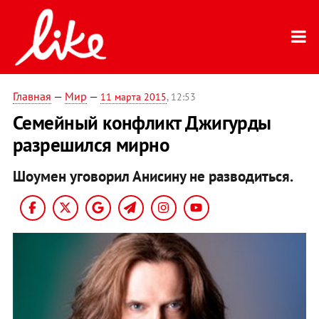
Главная
—
Мир
—
11 марта 2015
, 12:53
Семейный конфликт Джигурды
разрешился мирно
Шоумен уговорил Анисину не разводиться.