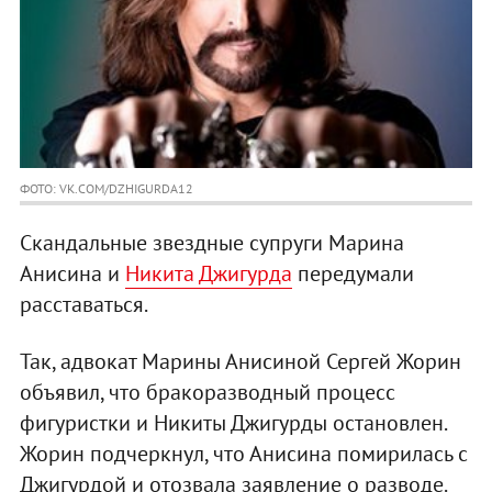
ФОТО: VK.COM/DZHIGURDA12
Скандальные звездные супруги Марина
Анисина и
Никита Джигурда
передумали
расставаться.
Так, адвокат Марины Анисиной Сергей Жорин
объявил, что бракоразводный процесс
фигуристки и Никиты Джигурды остановлен.
Жорин подчеркнул, что Анисина помирилась с
Джигурдой и отозвала заявление о разводе.