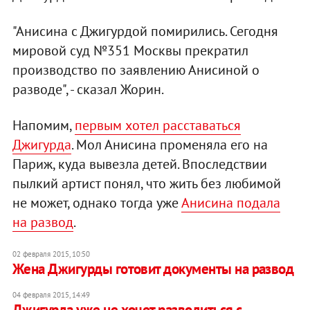
"Анисина с Джигурдой помирились. Сегодня
мировой суд №351 Москвы прекратил
производство по заявлению Анисиной о
разводе", - сказал Жорин.
Напомим,
первым хотел расставаться
Джигурда
. Мол Анисина променяла его на
Париж, куда вывезла детей. Впоследствии
пылкий артист понял, что жить без любимой
не может, однако тогда уже
Анисина подала
на развод
.
02 февраля 2015, 10:50
Жена Джигурды готовит документы на развод
04 февраля 2015, 14:49
Джигурда уже не хочет разводиться с