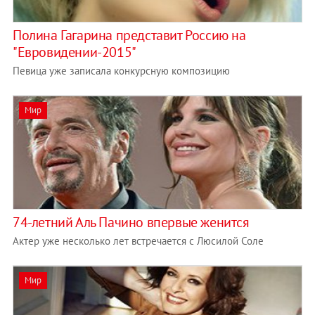
Полина Гагарина представит Россию на
"Евровидении-2015"
Певица уже записала конкурсную композицию
Мир
74-летний Аль Пачино впервые женится
Актер уже несколько лет встречается с Люсилой Соле
Мир