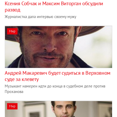
Ксения Собчак и Максим Виторган обсудили
развод
Журналистка дала интервью своему мужу
Мир
Андрей Макаревич будет судиться в Верховном
суде за клевету
Музыкант намерен идти до конца в судебном деле против
Проханова
Мир