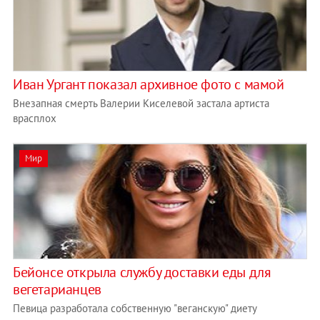
Иван Ургант показал архивное фото с мамой
Внезапная смерть Валерии Киселевой застала артиста
врасплох
Мир
Бейонсе открыла службу доставки еды для
вегетарианцев
Певица разработала собственную "веганскую" диету