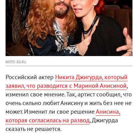
ФОТО: EG.RU
Российский актер
Никита Джигурда, который
заявил, что разводится с Мариной Анисиной
,
изменил свое мнение. Так, артист сообщил, что
очень сильно любит Аниcину и жить без нее не
может. Изменит ли свое решение
Анисина,
которая согласилась на развод
, Джигурда
сказать не решается.