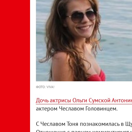
ФОТО: VIVA!
Дочь актрисы Ольги Сумской Антони
актером Чеславом Головинцем.
С Чеславом Тоня познакомилась в Щу