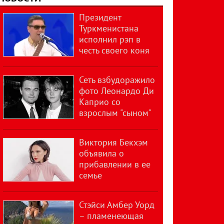
Президент
Туркменистана
исполнил рэп в
честь своего коня
Сеть взбудоражило
фото Леонардо Ди
Каприо со
взрослым "сыном"
Виктория Бекхэм
объявила о
прибавлении в ее
семье
Стэйси Амбер Уорд
– пламенеющая