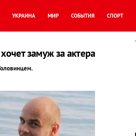
УКРАИНА
МИР
СОБЫТИЯ
СПОРТ
 хочет замуж за актера
Головинцем.