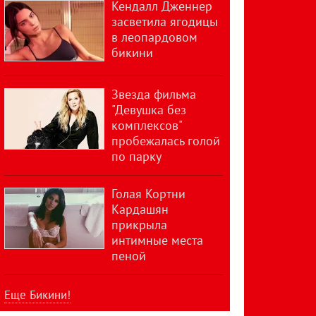
Кендалл Дженнер
засветила ягодицы
в леопардовом
бикини
Звезда фильма
"Девушка без
комплексов"
пробежалась голой
по парку
Голая Кортни
Кардашян
прикрыла
интимные места
пеной
Еще Бикини!