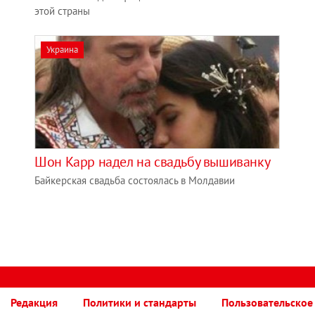
этой страны
Украина
Шон Карр надел на свадьбу вышиванку
Байкерская свадьба состоялась в Молдавии
Редакция
Политики и стандарты
Пользовательское