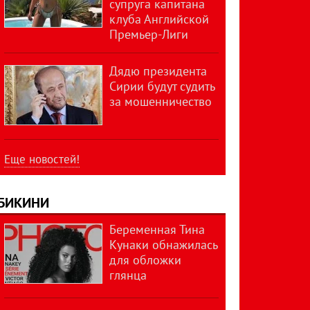
супруга капитана
клуба Английской
Премьер-Лиги
Дядю президента
Сирии будут судить
за мошенничество
Еще новостей!
БИКИНИ
Беременная Тина
Кунаки обнажилась
для обложки
глянца