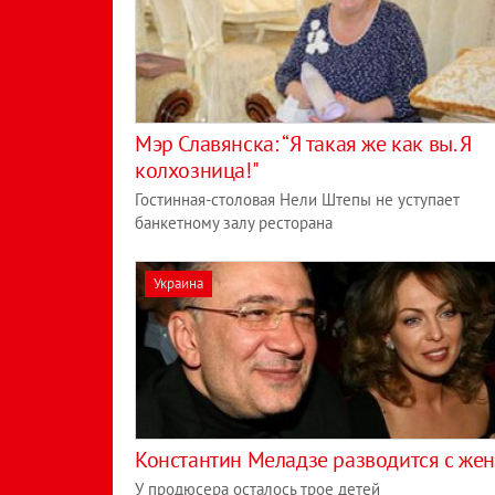
Мэр Славянска: “Я такая же как вы. Я
колхозница!"
Гостинная-столовая Нели Штепы не уступает
банкетному залу ресторана
Украина
Константин Меладзе разводится с же
У продюсера осталось трое детей