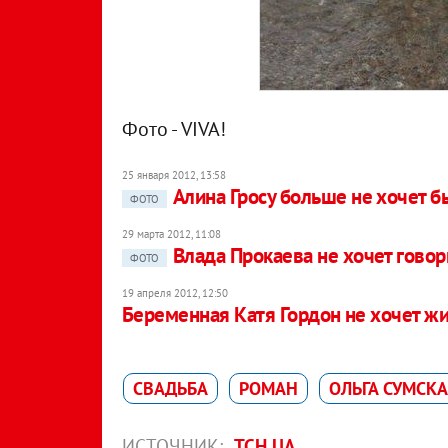
Фото - VIVA!
25 января 2012, 13:58
Алина Гросу больше не хочет 
ФОТО
29 марта 2012, 11:08
Влада Прокаева не хочет говор
ФОТО
19 апреля 2012, 12:50
Беременная Катя Гордон не хочет жи
СВАДЬБА
РОМАН
ОЛЬГА СУМСК
ИСТОЧНИК:
ТСН.UA