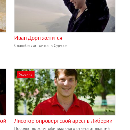
Иван Дорн женится
Свадьба состоится в Одессе
Украина
ной
Лисогор опроверг свой арест в Либерии
Посольство ждет официального ответа от властей