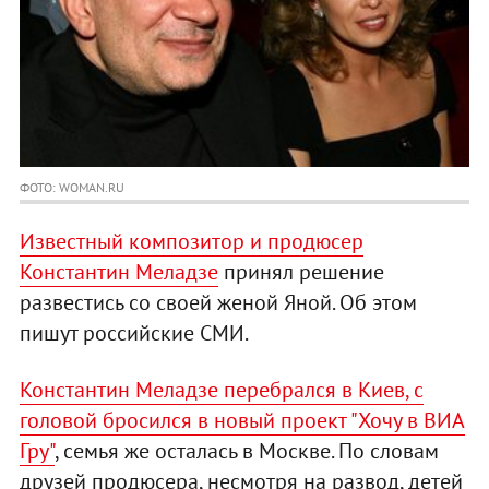
ФОТО: WOMAN.RU
Известный композитор и продюсер
Константин Меладзе
принял решение
развестись со своей женой Яной. Об этом
пишут российские СМИ.
Константин Меладзе перебрался в Киев, с
головой бросился в новый проект "Хочу в ВИА
Гру"
, семья же осталась в Москве. По словам
друзей продюсера, несмотря на развод, детей