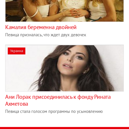
Камалия беременна двойней
Певица призналась, что ждет двух девочек
Украина
Ани Лорак присоединилась к фонду Рината
Ахметова
Певица стала голосом программы по усыновлению