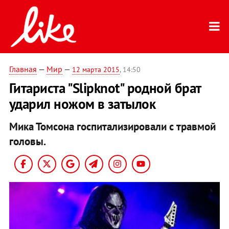
Главная
—
Мир
—
12 марта 2015
, 14:50
Гитариста "Slipknot" родной брат
ударил ножом в затылок
Мика Томсона госпитализировали с травмой
головы.