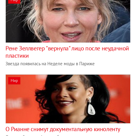
Рене Зеллвегер "вернула" лицо после неудачной
пластики
Звезда появилась на Неделе моды в Париже
Мир
О Рианне снимут документальную киноленту