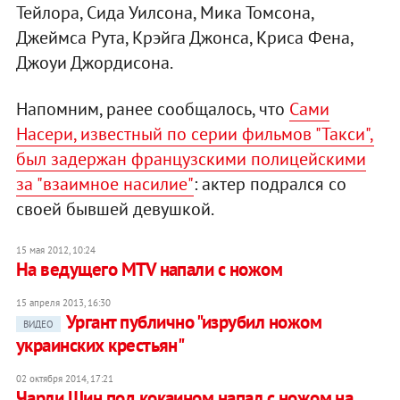
Тейлора, Сида Уилсона, Мика Томсона,
Джеймса Рута, Крэйга Джонса, Криса Фена,
Джоуи Джордисона.
Напомним, ранее сообщалось, что
Сами
Насери, известный по серии фильмов "Такси",
был задержан французскими полицейскими
за "взаимное насилие"
: актер подрался со
своей бывшей девушкой.
15 мая 2012, 10:24
На ведущего MTV напали с ножом
15 апреля 2013, 16:30
Ургант публично "изрубил ножом
ВИДЕО
украинских крестьян"
02 октября 2014, 17:21
Чарли Шин под кокаином напал с ножом на