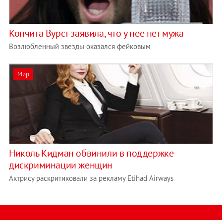
Кончита Вурст заявила, что у нее нет мужа
Возлюбленный звезды оказался фейковым
Мир
Николь Кидман обвинили в поддержке
дискриминации женщин
Актрису раскритиковали за рекламу Etihad Airways