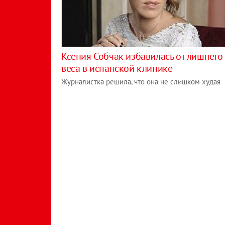
Ксения Собчак избавилась от лишнего
веса в испанской клинике
Журналистка решила, что она не слишком худая