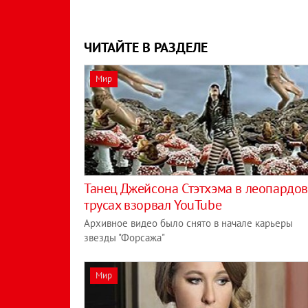
ЧИТАЙТЕ В РАЗДЕЛЕ
Мир
Танец Джейсона Стэтхэма в леопардо
трусах взорвал YouTube
Архивное видео было снято в начале карьеры
звезды "Форсажа"
Мир