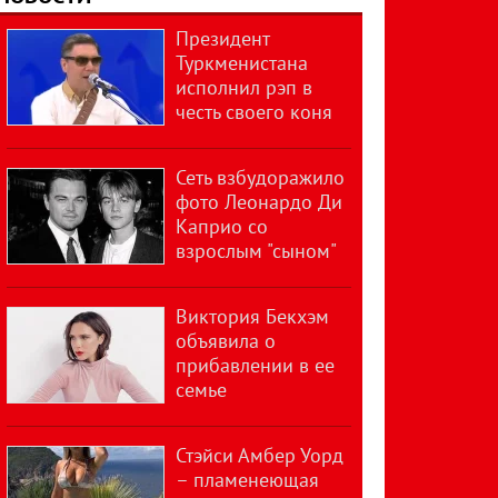
Президент
Туркменистана
исполнил рэп в
честь своего коня
Сеть взбудоражило
фото Леонардо Ди
Каприо со
взрослым "сыном"
Виктория Бекхэм
объявила о
прибавлении в ее
семье
Стэйси Амбер Уорд
– пламенеющая