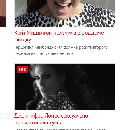
Кейт Миддлтон получила в роддоме
скидку
Герцогиня Кембриджская должна родить второго
ребенка на следующей неделе
Мир
Дженнифер Лопес сексуально
презентовала тушь