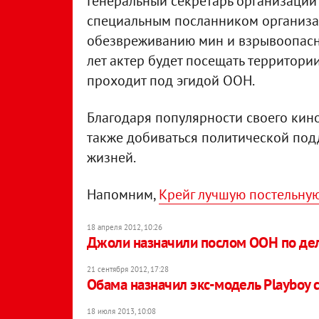
Генеральный секретарь организации
специальным посланником организа
обезвреживанию мин и взрывоопасн
лет актер будет посещать территори
проходит под эгидой ООН.
Благодаря популярности своего кино
также добиваться политической по
жизней.
Напомним,
Крейг лучшую постельную
18 апреля 2012, 10:26
Джоли назначили послом ООН по де
21 сентября 2012, 17:28
Обама назначил экс-модель Playboy
18 июля 2013, 10:08