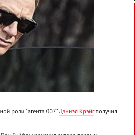
ной роли "агента 007"
Дэниэл Крэйг
получил