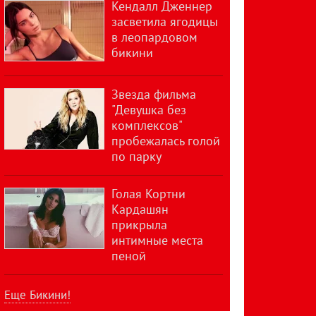
Кендалл Дженнер
засветила ягодицы
в леопардовом
бикини
Звезда фильма
"Девушка без
комплексов"
пробежалась голой
по парку
Голая Кортни
Кардашян
прикрыла
интимные места
пеной
Еще Бикини!