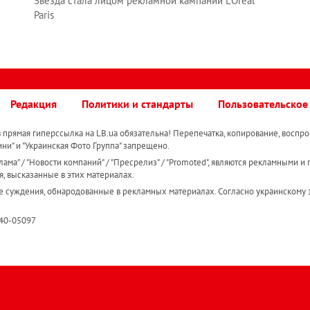
Звезда стала лицом рекламной кампании L'Oréal
Paris
Редакция
Политики и стандарты
Пользовательское
прямая гиперссылка на LB.ua обязательна! Перепечатка, копирование, воспро
ини" и "Украинская Фото Группа" запрещено.
ама" / "Новости компаний" / "Пресрелиз" / "Promoted", являются рекламными и 
я, высказанные в этих материалах.
е суждения, обнародованные в рекламных материалах. Согласно украинскому з
R40-05097