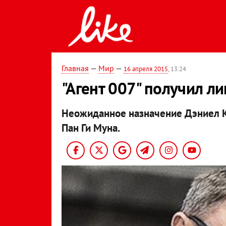
Главная
—
Мир
—
16 апреля 2015
, 13:24
"Агент 007" получил л
Неожиданное назначение Дэниел К
Пан Ги Муна.