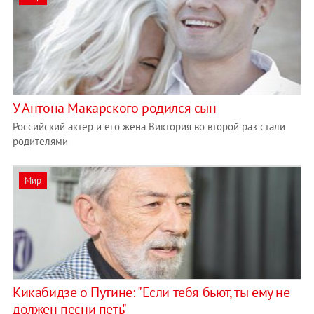
У Антона Макарского родился сын
Российский актер и его жена Виктория во второй раз стали
родителями
Мир
Кикабидзе о Путине: "Если тебя бьют, ты ему не
должен песни петь"