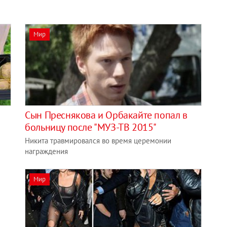
Мир
Сын Преснякова и Орбакайте попал в
больницу после "МУЗ-ТВ 2015"
Никита травмировался во время церемонии
награждения
Мир