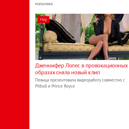
мальчика
Мир
Дженнифер Лопес в провокационных
образах сняла новый клип
Певица презентовала видеоработу совместно с
Pitbull и Prince Royce