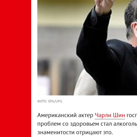
ФОТО: EPA/UPG
Американский актер
Чарли Шин
гос
проблем со здоровьем стал алкогол
знаменитости отрицают это.