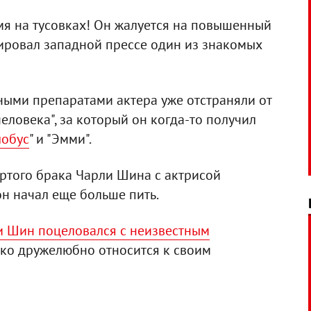
мя на тусовках! Он жалуется на повышенный
нтировал западной прессе один из знакомых
ными препаратами актера уже отстраняли от
еловека", за который он когда-то получил
лобус
" и "Эмми".
ертого брака Чарли Шина с актрисой
он начал еще больше пить.
и Шин поцеловался с неизвестным
лько дружелюбно относится к своим