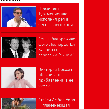
Президент
Туркменистана
исполнил рэп в
честь своего коня
Сеть взбудоражило
фото Леонардо Ди
Каприо со
взрослым "сыном"
Виктория Бекхэм
объявила о
прибавлении в ее
семье
Стэйси Амбер Уорд
– пламенеющая