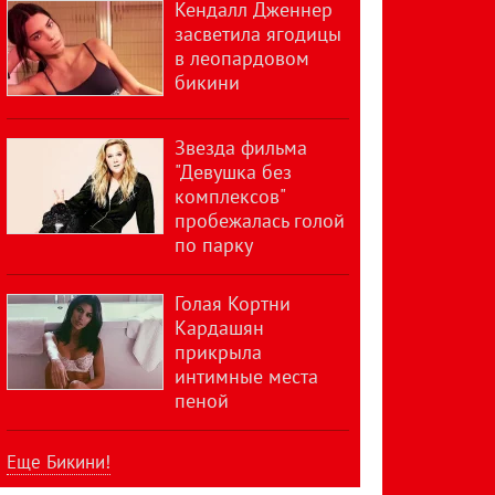
Кендалл Дженнер
засветила ягодицы
в леопардовом
бикини
Звезда фильма
"Девушка без
комплексов"
пробежалась голой
по парку
Голая Кортни
Кардашян
прикрыла
интимные места
пеной
Еще Бикини!