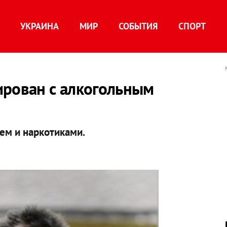
УКРАИНА
МИР
СОБЫТИЯ
СПОРТ
ирован с алкогольным
лем и наркотиками.