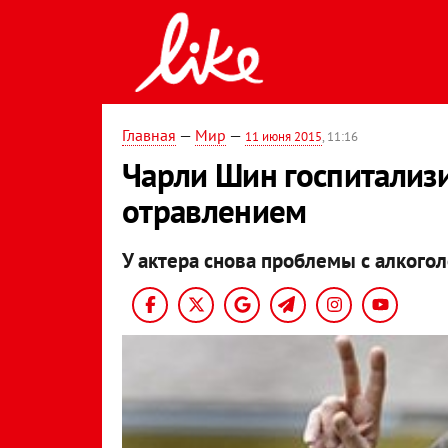
Главная
—
Мир
—
11 июня 2015
, 11:16
Чарли Шин госпитализ
отравлением
У актера снова проблемы с алкого