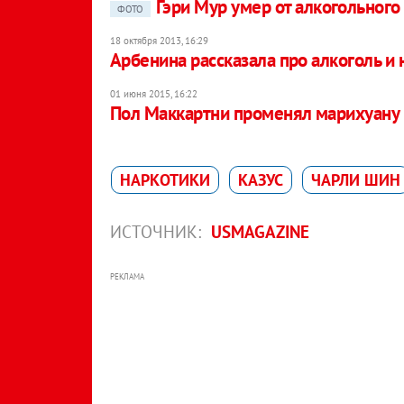
Гэри Мур умер от алкогольного
ФОТО
18 октября 2013, 16:29
Арбенина рассказала про алкоголь и 
01 июня 2015, 16:22
Пол Маккартни променял марихуану н
НАРКОТИКИ
КАЗУС
ЧАРЛИ ШИН
ИСТОЧНИК:
USMAGAZINE
РЕКЛАМА