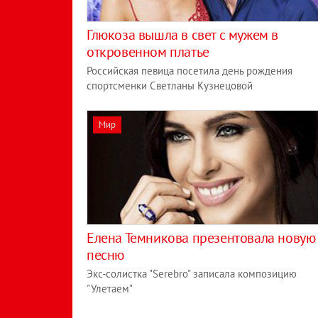
Глюкоза вышла в свет с мужем в
откровенном платье
Российская певица посетила день рождения
спортсменки Светланы Кузнецовой
Мир
Елена Темникова презентовала новую
песню
Экс-солистка "Serebro" записала композицию
"Улетаем"