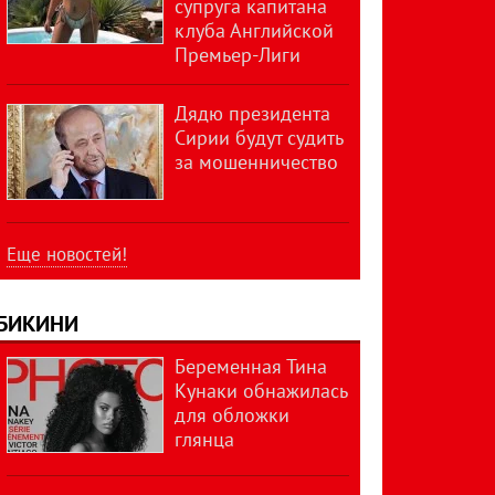
супруга капитана
клуба Английской
Премьер-Лиги
Дядю президента
Сирии будут судить
за мошенничество
Еще новостей!
БИКИНИ
Беременная Тина
Кунаки обнажилась
для обложки
глянца