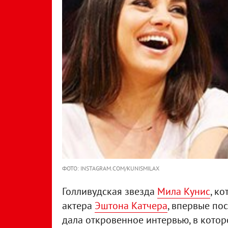
ФОТО: INSTAGRAM.COM/KUNISMILAX
Голливудская звезда
Мила Кунис
, к
актера
Эштона Катчера
, впервые по
дала откровенное интервью, в котор