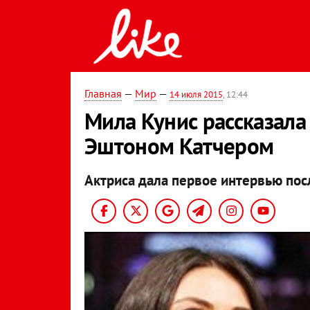
Главная
—
Мир
—
14 июля 2015
, 12:44
Мила Кунис рассказала
Эштоном Катчером
Актриса дала первое интервью пос