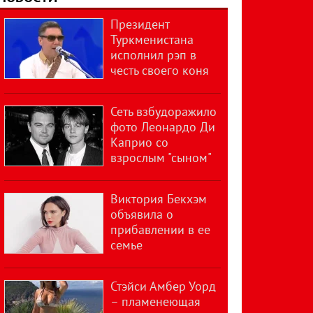
Президент
Туркменистана
исполнил рэп в
честь своего коня
Сеть взбудоражило
фото Леонардо Ди
Каприо со
взрослым "сыном"
Виктория Бекхэм
объявила о
прибавлении в ее
семье
Стэйси Амбер Уорд
– пламенеющая