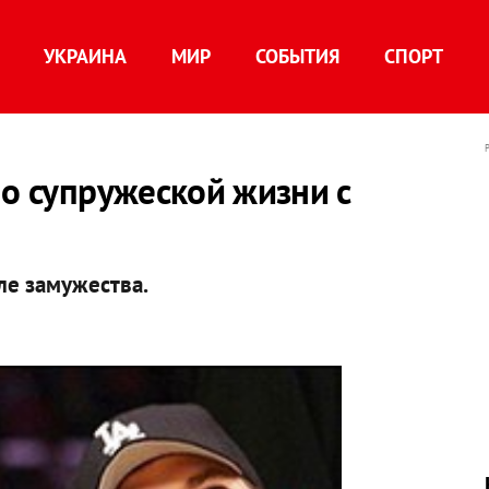
УКРАИНА
МИР
СОБЫТИЯ
СПОРТ
 о супружеской жизни с
ле замужества.