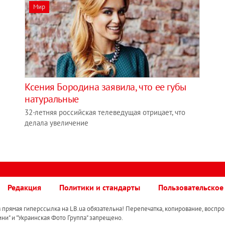
Мир
Ксения Бородина заявила, что ее губы
натуральные
32-летняя российская телеведущая отрицает, что
делала увеличение
Редакция
Политики и стандарты
Пользовательское
прямая гиперссылка на LB.ua обязательна! Перепечатка, копирование, воспро
ини" и "Украинская Фото Группа" запрещено.