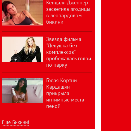
Кендалл Дженнер
засветила ягодицы
в леопардовом
бикини
Звезда фильма
"Девушка без
комплексов"
пробежалась голой
по парку
Голая Кортни
Кардашян
прикрыла
интимные места
пеной
Еще Бикини!