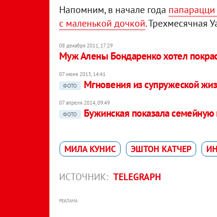
Напомним, в начале года
папарацци 
с маленькой дочкой
. Трехмесячная 
08 декабря 2011, 17:29
Муж Алены Бондаренко хотел покрас
07 июня 2013, 14:41
Мгновения из супружеской жи
ФОТО
07 апреля 2014, 09:49
Бужинская показала семейную
ФОТО
МИЛА КУНИС
ЭШТОН КАТЧЕР
И
ИСТОЧНИК:
TELEGRAPH
РЕКЛАМА