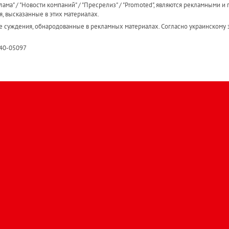
ама" / "Новости компаний" / "Пресрелиз" / "Promoted", являются рекламными и 
я, высказанные в этих материалах.
е суждения, обнародованные в рекламных материалах. Согласно украинскому з
R40-05097