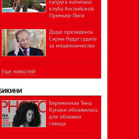
супруга капитана
клуба Английской
Премьер-Лиги
Дядю президента
Сирии будут судить
за мошенничество
Еще новостей!
БИКИНИ
Беременная Тина
Кунаки обнажилась
для обложки
глянца