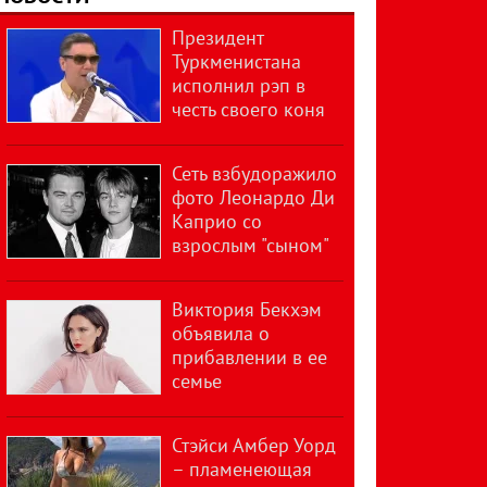
Президент
Туркменистана
исполнил рэп в
честь своего коня
Сеть взбудоражило
фото Леонардо Ди
Каприо со
взрослым "сыном"
Виктория Бекхэм
объявила о
прибавлении в ее
семье
Стэйси Амбер Уорд
– пламенеющая