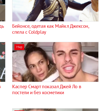
дь
Бейонсе, одетая как Майкл Джексон,
спела с Coldplay
Мир
в
Каспер Смарт показал Джей Ло в
й
постели и без косметики