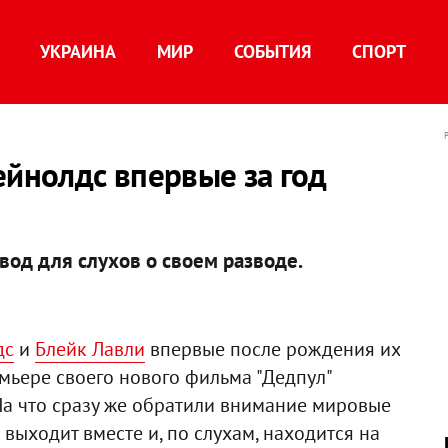
УКРАИНА
МИР
СОБЫТИЯ
СПОРТ
ейнолдс впервые за год
вод для слухов о своем разводе.
дс
и
Блейк Лавли
впервые после рождения их
емьере своего нового фильма "Дедпул"
 На что сразу же обратили внимание мировые
 выходит вместе и, по слухам, находится на