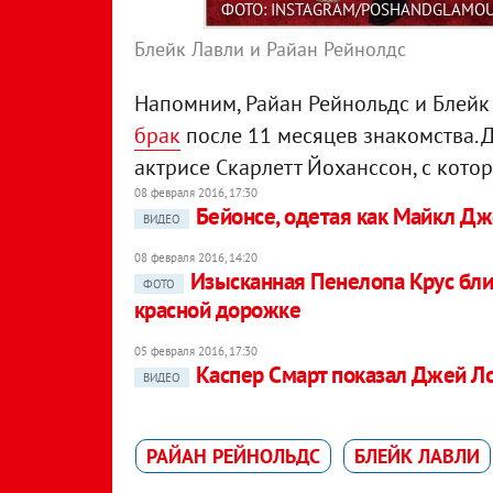
ФОТО: INSTAGRAM/POSHANDGLAMO
Блейк Лавли и Райан Рейнолдс
Напомним, Райан Рейнольдс и Блейк
брак
после 11 месяцев знакомства. 
актрисе Скарлетт Йоханссон, с котор
08 февраля 2016, 17:30
Бейонсе, одетая как Майкл Дже
ВИДЕО
08 февраля 2016, 14:20
Изысканная Пенелопа Крус бли
ФОТО
красной дорожке
05 февраля 2016, 17:30
Каспер Смарт показал Джей Ло
ВИДЕО
РАЙАН РЕЙНОЛЬДС
БЛЕЙК ЛАВЛИ