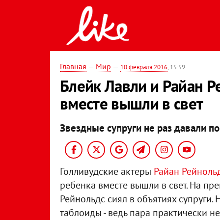
Главная
—
Мир
—
10 февраля 2016
, 15:59
Блейк Лавли и Райан Р
вместе вышли в свет
Звездные супруги не раз давали по
Голливудские актеры
Райан Рейноль
ребенка вместе вышли в свет. На пр
Рейнольдс сиял в объятиях супруги.
таблоиды - ведь пара практически не