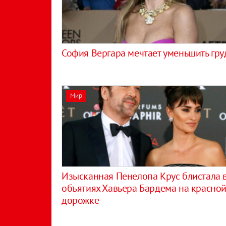
София Вергара мечтает уменьшить гру
Мир
Изысканная Пенелопа Крус блистала 
объятиях Хавьера Бардема на красно
дорожке