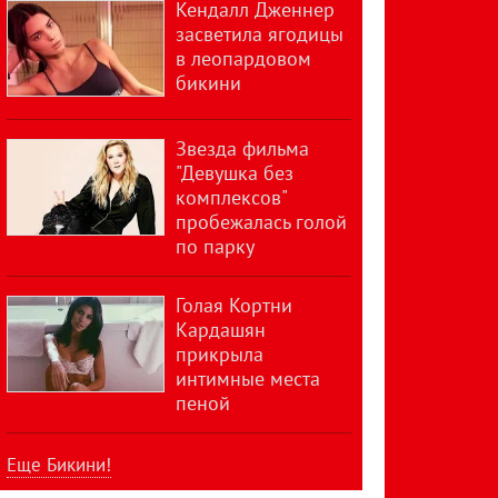
Кендалл Дженнер
засветила ягодицы
в леопардовом
бикини
Звезда фильма
"Девушка без
комплексов"
пробежалась голой
по парку
Голая Кортни
Кардашян
прикрыла
интимные места
пеной
Еще Бикини!