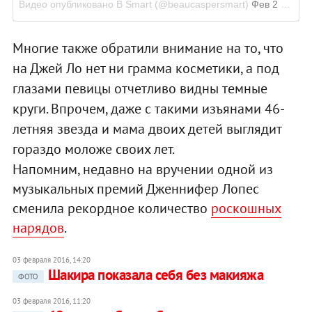
Видео опубликовано B Smart (@beaucaspersmart)
Фев 2 2016 в 4:51 PST
Многие также обратили внимание на то, что
на Джей Ло нет ни грамма косметики, а под
глазами певицы отчетливо видны темные
круги. Впрочем, даже с такими изъянами 46-
летняя звезда и мама двоих детей выглядит
гораздо моложе своих лет.
Напомним, недавно на вручении одной из
музыкальных премий Дженнифер Лопес
сменила рекордное количество
роскошных
нарядов
.
03 февраля 2016, 14:20
Шакира показала себя без макияжа
ФОТО
03 февраля 2016, 11:20