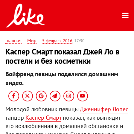
Главная
—
Мир
—
5 февраля 2016
, 17:30
Каспер Смарт показал Джей Ло в
постели и без косметики
Бойфренд певицы поделился домашним
видео.
Молодой любовник певицы
Дженнифер Лопес
танцор
Каспер Смарт
показал, как выглядит
его возлюбленная в домашней обстановке и