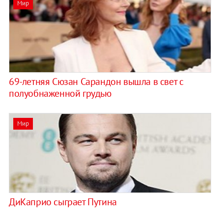
Мир
69-летняя Сюзан Сарандон вышла в свет с
полуобнаженной грудью
Мир
ДиКаприо сыграет Путина