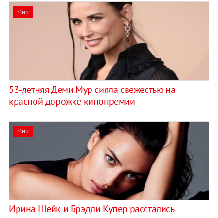
Мир
53-летняя Деми Мур сияла свежестью на
красной дорожке кинопремии
Мир
Ирина Шейк и Брэдли Купер расстались