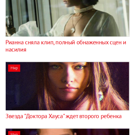
Рианна сняла клип, полный обнаженных сцен и
насилия
Мир
Звезда "Доктора Хауса" ждет второго ребенка
Мир