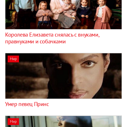
Королева Елизавета снялась с внуками,
правнуками и собачками
Мир
Умер певец Принс
Мир