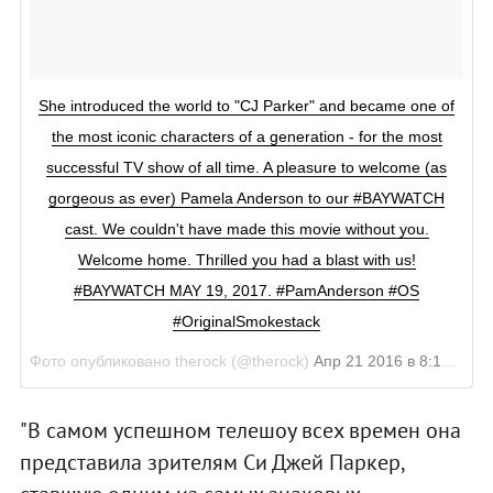
She introduced the world to "CJ Parker" and became one of
the most iconic characters of a generation - for the most
successful TV show of all time. A pleasure to welcome (as
gorgeous as ever) Pamela Anderson to our #BAYWATCH
cast. We couldn't have made this movie without you.
Welcome home. Thrilled you had a blast with us!
#BAYWATCH MAY 19, 2017. #PamAnderson #OS
#OriginalSmokestack
Фото опубликовано therock (@therock)
Апр 21 2016 в 8:10 PDT
"В самом успешном телешоу всех времен она
представила зрителям Си Джей Паркер,