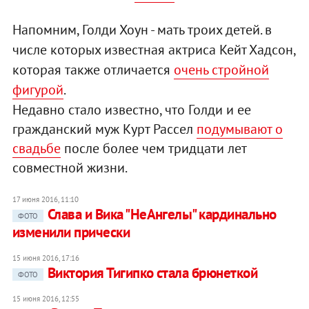
Напомним, Голди Хоун - мать троих детей. в
числе которых известная актриса Кейт Хадсон,
которая также отличается
очень стройной
фигурой
.
Недавно стало известно, что Голди и ее
гражданский муж Курт Рассел
подумывают о
свадьбе
после более чем тридцати лет
совместной жизни.
17 июня 2016, 11:10
Слава и Вика "НеАнгелы" кардинально
ФОТО
изменили прически
15 июня 2016, 17:16
Виктория Тигипко стала брюнеткой
ФОТО
15 июня 2016, 12:55