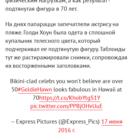
физическим нагрузкам, а как результат -
подтянутая фигура в 70 лет.
На днях папарацци запечатлели актрису на
пляже. Голди Хоун была одета в сплошной
купальник телесного цвета, который
подчеркивал ее подтянутую фигуру. Таблоиды
тут же растиражировали снимки, сопровождая
их восторженными заголовками.
Bikini-clad celebs you won't believe are over
50
#GoldieHawn
looks fabulous in Hawaii at
70
https://t.co/KhobYtgS1Y
pic.twitter.com/PPBjOHvUuE
— Express Pictures (@Express_Pics)
17 июня
2016 г.