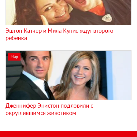
Эштон Катчер и Мила Кунис ждут второго
ребенка
Мир
Дженнифер Энистон подловили с
округлившимся животиком