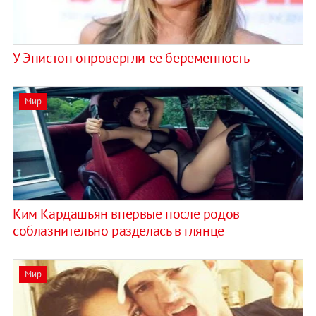
У Энистон опровергли ее беременность
Мир
Ким Кардашьян впервые после родов
соблазнительно разделась в глянце
Мир