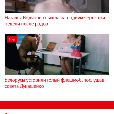
Наталья Водянова вышла на подиум через три
недели после родов
Мир
Белорусы устроили голый флешмоб, послушав
совета Лукашенко