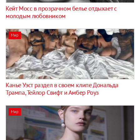
Кейт Мосс в прозрачном белье отдыхает с
молодым любовником
Мир
Канье Уэст раздел в своем клипе Дональда
Трампа, Тейлор Свифт и Амбер Роуз
Мир