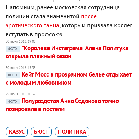
Напомним, ранее московская сотрудница
полиции стала знаменитой
после
эротического танца
, которым призвала коллег
вступать в профсоюз.
30 июня 2016, 19:05
"Королева Инстаграма" Алена Политуха
ФОТО
открыла пляжный сезон
30 июня 2016, 13:35
Кейт Мосс в прозрачном белье отдыхает
ФОТО
с молодым любовником
29 июня 2016, 10:32
Полураздетая Анна Седокова томно
ФОТО
позировала в постели
КАЗУС
БЮСТ
ПОЛИТИКА