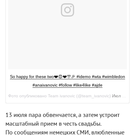
So happy for these two❤️😍❤️🎊🎉 #idemo #wta #wimbledon
#anaivanovic #follow #like4like #ajde
Фото опубликовано Team ivanovic (@team_ivanovic)
Июл 12 2016 в 5:44 PDT
13 июля пара обвенчается, а затем устроит
масштабный прием в честь свадьбы.
По сообщениям немецких СМИ, влюбленные