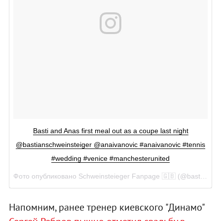
Basti and Anas first meal out as a coupe last night
@bastianschweinsteiger @anaivanovic #anaivanovic #tennis
#wedding #venice #manchesterunited
Фото опубликовано Schweinsteieger Fanpage 🇬🇧 (@basti_manutd)
Напомним, ранее тренер киевского "Динамо"