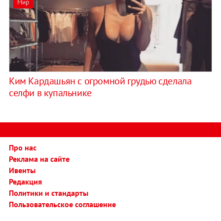
Мир
Ким Кардашьян с огромной грудью сделала
селфи в купальнике
Про нас
Реклама на сайте
Ивенты
Редакция
Политики и стандарты
Пользовательское соглашение