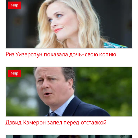
Мир
Риз Уизерспун показала дочь - свою копию
Мир
Дэвид Кэмерон запел перед отставкой