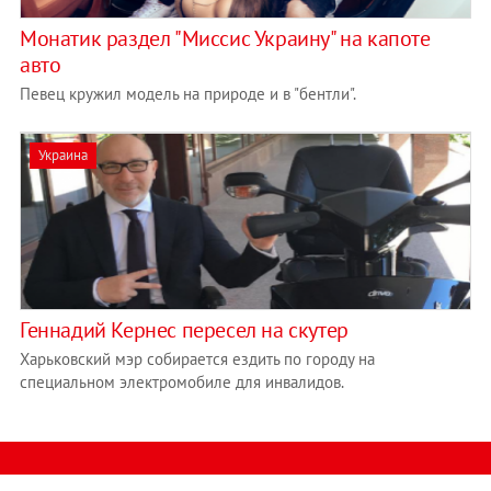
Монатик раздел "Миссис Украину" на капоте
авто
Певец кружил модель на природе и в "бентли".
Украина
Геннадий Кернес пересел на скутер
Харьковский мэр собирается ездить по городу на
специальном электромобиле для инвалидов.