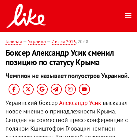
Главная
—
Украина
—
7 июля 2016
, 20:48
Боксер Александр Усик сменил
позицию по статусу Крыма
Чемпион не называет полуостров Украиной.
Украинский боксер
Александр Усик
высказал
новое мнение о принадлежности Крыма.
Сегодня на совместной пресс-конференции с
поляком Кшиштофом Гловацки чемпион
отказался назвать Крымский полуостров