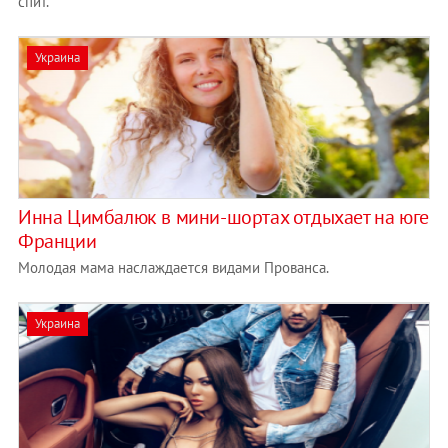
спит.
Украина
Инна Цимбалюк в мини-шортах отдыхает на юге
Франции
Молодая мама наслаждается видами Прованса.
Украина