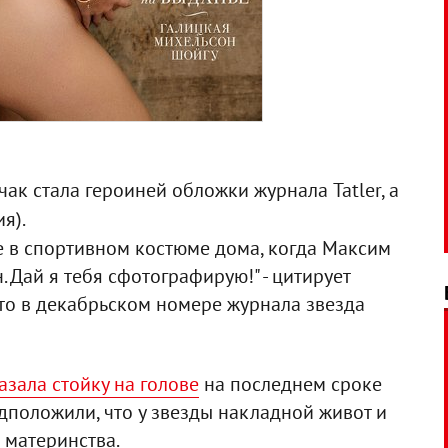
ак стала героиней обложки журнала Tatler, а
ия).
е в спортивном костюме дома, когда Максим
. Дай я тебя сфотографирую!" - цитирует
что в декабрьском номере журнала звезда
азала стойку на голове
на последнем сроке
дположили, что у звезды накладной живот и
 материнства.