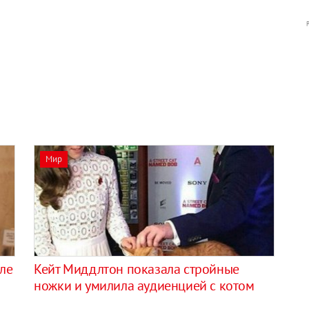
Мир
ле
Кейт Миддлтон показала стройные
ножки и умилила аудиенцией с котом