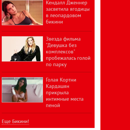
Кендалл Дженнер
засветила ягодицы
в леопардовом
бикини
Звезда фильма
"Девушка без
комплексов"
пробежалась голой
по парку
Голая Кортни
Кардашян
прикрыла
интимные места
пеной
Еще Бикини!