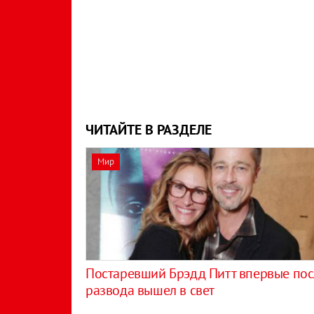
ЧИТАЙТЕ В РАЗДЕЛЕ
Мир
Постаревший Брэдд Питт впервые пос
развода вышел в свет