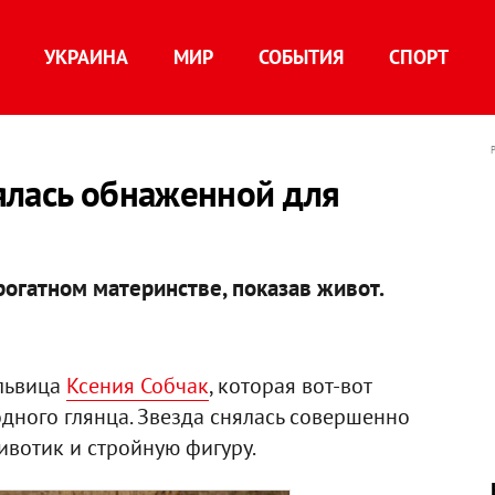
УКРАИНА
МИР
СОБЫТИЯ
СПОРТ
ялась обнаженной для
рогатном материнстве, показав живот.
 львица
Ксения Собчак
, которая вот-вот
дного глянца. Звезда снялась совершенно
вотик и стройную фигуру.