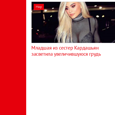
Мир
Младшая из сестер Кардашьян
засветила увеличившуюся грудь