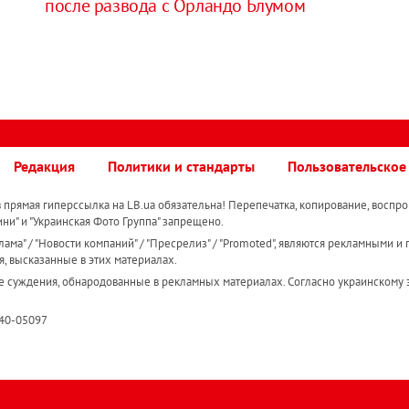
после развода с Орландо Блумом
Редакция
Политики и стандарты
Пользовательское
прямая гиперссылка на LB.ua обязательна! Перепечатка, копирование, воспро
ини" и "Украинская Фото Группа" запрещено.
ама" / "Новости компаний" / "Пресрелиз" / "Promoted", являются рекламными и 
я, высказанные в этих материалах.
е суждения, обнародованные в рекламных материалах. Согласно украинскому з
R40-05097