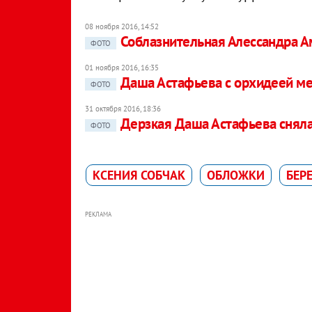
08 ноября 2016, 14:52
Соблазнительная Алессандра А
ФОТО
01 ноября 2016, 16:35
Даша Астафьева с орхидеей м
ФОТО
31 октября 2016, 18:36
Дерзкая Даша Астафьева сняла
ФОТО
КСЕНИЯ СОБЧАК
ОБЛОЖКИ
БЕР
РЕКЛАМА