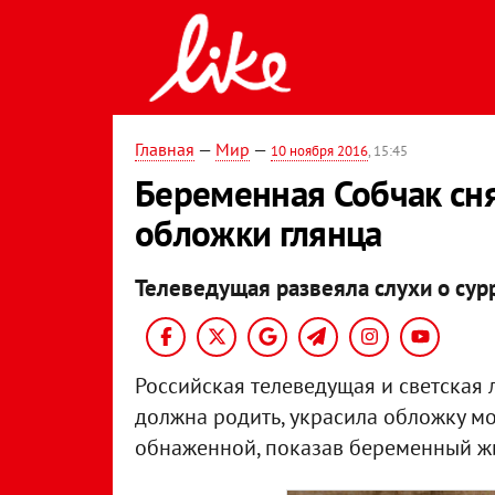
Главная
—
Мир
—
10 ноября 2016
, 15:45
Беременная Собчак сн
обложки глянца
Телеведущая развеяла слухи о сур
Российская телеведущая и светская
должна родить, украсила обложку мо
обнаженной, показав беременный жи