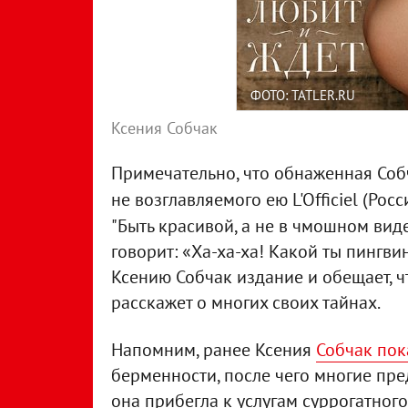
ФОТО: TATLER.RU
Ксения Собчак
Примечательно, что обнаженная Собч
не возглавляемого ею L'Officiel (Росс
"Быть красивой, а не в чмошном вид
говорит: «Ха-ха-ха! Какой ты пингвин
Ксению Собчак издание и обещает, 
расскажет о многих своих тайнах.
Напомним, ранее Ксения
Собчак пок
берменности, после чего многие пре
она прибегла к услугам суррогатного