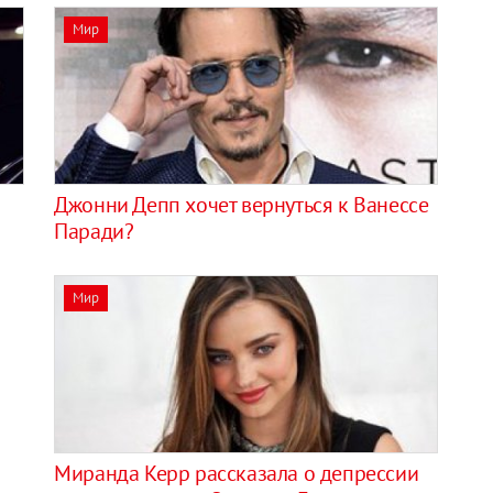
Мир
Джонни Депп хочет вернуться к Ванессе
Паради?
Мир
Миранда Керр рассказала о депрессии